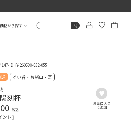
価格から探す
号
147-IDHY-260530-052-055
発送
ぐい呑・お猪口・盃
哉
陽刻杯
400
税込
イント ]