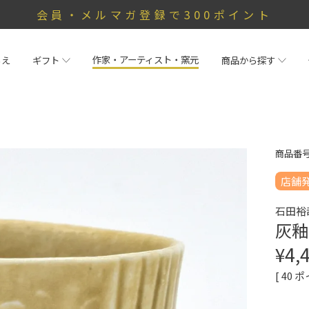
会員・メルマガ登録で300ポイント
作家・アーティスト・窯元
らえ
ギフト
商品から探す
商品番
店舗
石田裕
灰釉
¥
4,
[
40
ポ