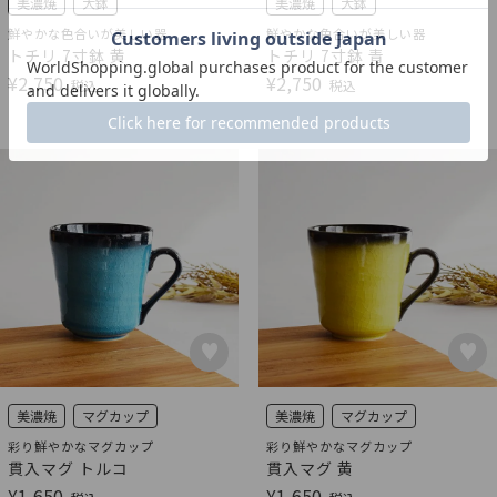
美濃焼
大鉢
美濃焼
大鉢
鮮やかな色合いが美しい器
鮮やかな色合いが美しい器
トチリ 7寸鉢 黄
トチリ 7寸鉢 青
¥
2,750
¥
2,750
税込
税込
美濃焼
マグカップ
美濃焼
マグカップ
彩り鮮やかなマグカップ
彩り鮮やかなマグカップ
貫入マグ トルコ
貫入マグ 黄
¥
1,650
¥
1,650