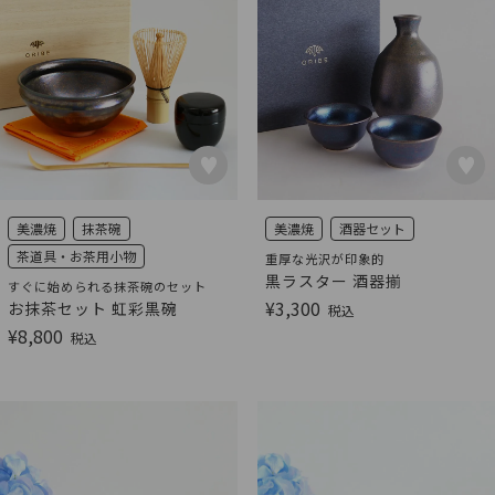
美濃焼
抹茶碗
美濃焼
酒器セット
茶道具・お茶用小物
重厚な光沢が印象的
黒ラスター 酒器揃
すぐに始められる抹茶碗のセット
¥
3,300
お抹茶セット 虹彩黒碗
税込
¥
8,800
税込