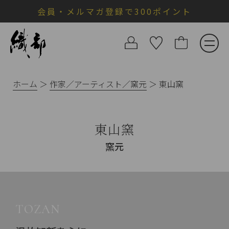
会員・メルマガ登録で300ポイント
ホーム
作家／アーティスト／窯元
東山窯
東山窯
窯元
TOZAN