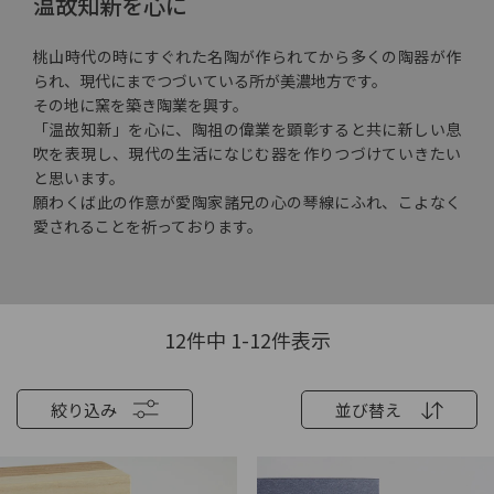
温故知新を心に
桃山時代の時にすぐれた名陶が作られてから多くの陶器が作
られ、現代にまでつづいている所が美濃地方です。
その地に窯を築き陶業を興す。
「温故知新」を心に、陶祖の偉業を顕彰すると共に新しい息
吹を表現し、現代の生活になじむ器を作りつづけていきたい
と思います。
願わくば此の作意が愛陶家諸兄の心の琴線にふれ、こよなく
愛されることを祈っております。
12
件中
1
-
12
件表示
絞り込み
並び替え