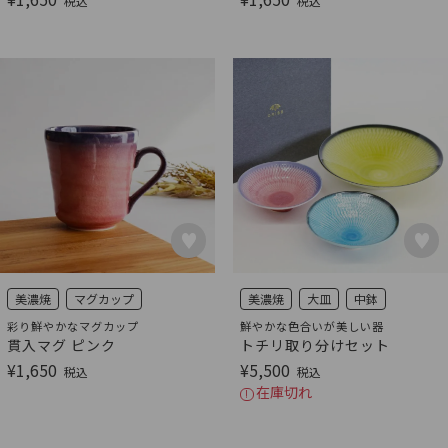
税込
税込
美濃焼
マグカップ
美濃焼
大皿
中鉢
彩り鮮やかなマグカップ
鮮やかな色合いが美しい器
貫入マグ ピンク
トチリ取り分けセット
¥
1,650
¥
5,500
税込
税込
在庫切れ