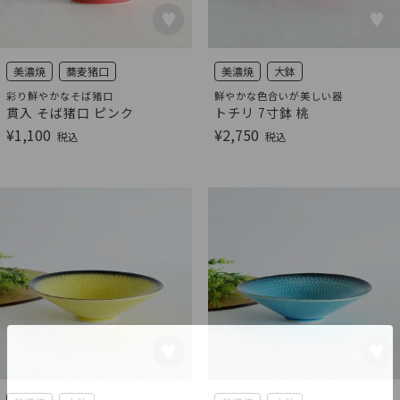
美濃焼
蕎麦猪口
美濃焼
大鉢
彩り鮮やかなそば猪口
鮮やかな色合いが美しい器
貫入 そば猪口 ピンク
トチリ 7寸鉢 桃
¥
1,100
¥
2,750
税込
税込