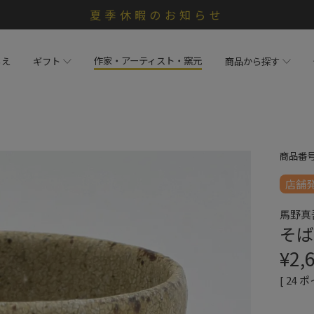
夏季休暇のお知らせ
作家・アーティスト・窯元
らえ
ギフト
商品から探す
商品番
店舗
馬野真
そば
¥
2,
[
24
ポ