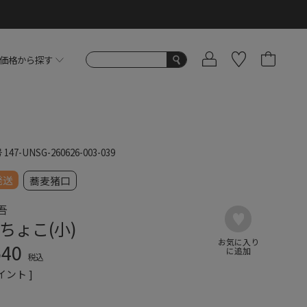
価格から探す
号
147-UNSG-260626-003-039
発送
蕎麦猪口
吾
ちょこ(小)
640
税込
イント ]