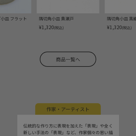
小皿 フラット
隅切角小皿 黄瀬戸
隅切角小皿 黒
¥
1,320
¥
1,320
(税込)
(税込)
商品一覧へ
作家・アーティスト
伝統的な作り方に表現を加えた「表現」や全く
新しい手法の「表現」など、作家個々の思い描