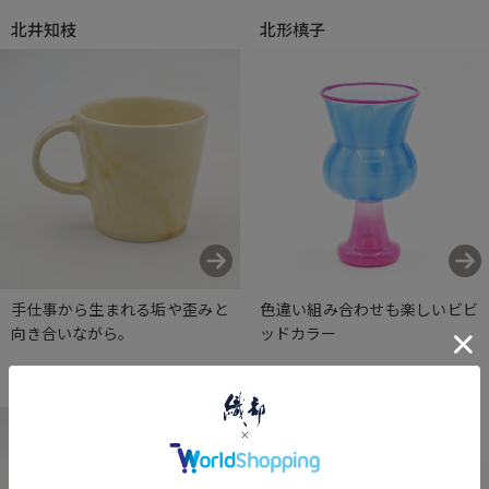
北井知枝
北形槙子
手仕事から生まれる垢や歪みと
色違い組み合わせも楽しいビビ
向き合いながら。
ッドカラー
工藤工
工藤真人