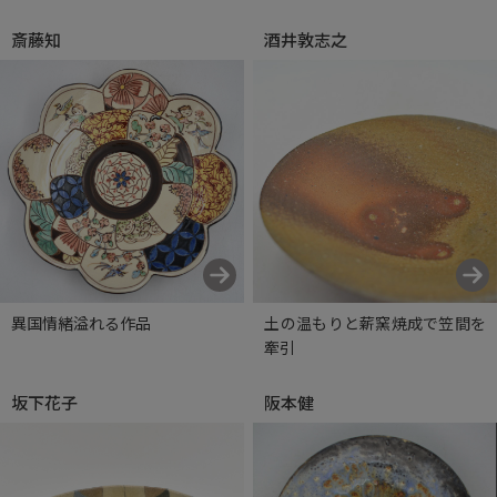
斎藤知
酒井敦志之
異国情緒溢れる作品
土の温もりと薪窯焼成で笠間を
牽引
坂下花子
阪本健