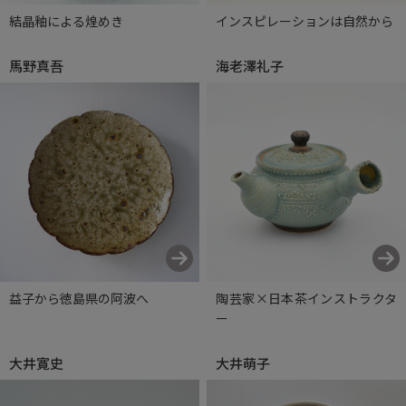
結晶釉による煌めき
インスピレーションは自然から
馬野真吾
海老澤礼子
益子から徳島県の阿波へ
陶芸家×日本茶インストラクタ
ー
大井寛史
大井萌子