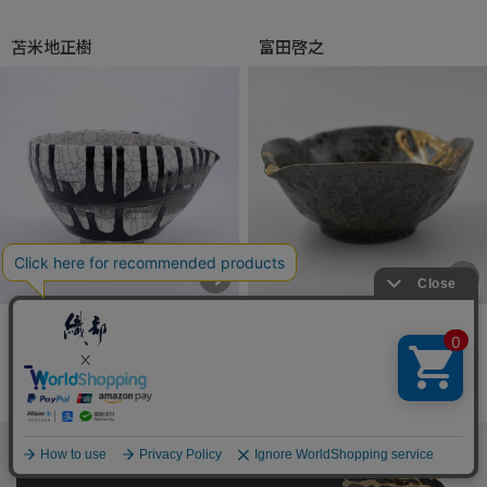
苫米地正樹
富田啓之
ターコイズブルーがトレードマ
金属を想わせるテクスチャー
ークの人気作家。
中平美彦
西川真衣
商品を探す
SEARCH