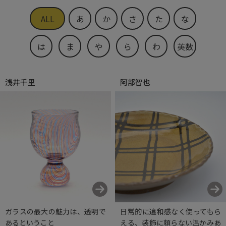
ALL
あ
か
さ
た
な
は
ま
や
ら
わ
英数
浅井千里
阿部智也
ガラスの最大の魅力は、透明で
日常的に違和感なく使ってもら
あるということ
える、装飾に頼らない温かみあ