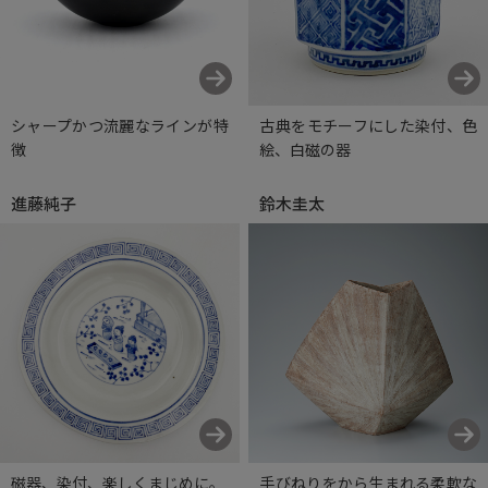
シャープかつ流麗なラインが特
古典をモチーフにした染付、色
徴
絵、白磁の器
進藤純子
鈴木圭太
磁器、染付、楽しくまじめに。
手びねりをから生まれる柔軟な