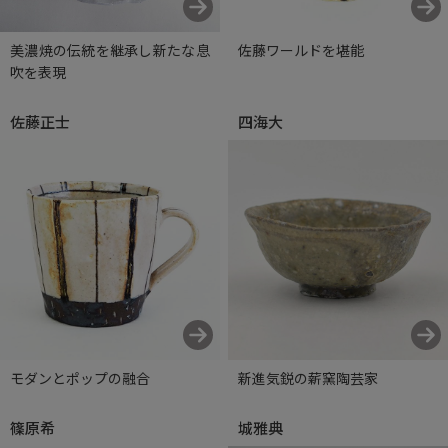
美濃焼の伝統を継承し新たな息
佐藤ワールドを堪能
吹を表現
佐藤正士
四海大
モダンとポップの融合
新進気鋭の薪窯陶芸家
篠原希
城雅典