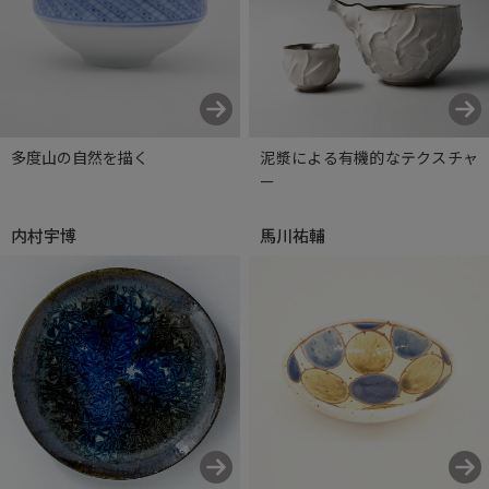
多度山の自然を描く
泥漿による有機的なテクスチャ
ー
内村宇博
馬川祐輔