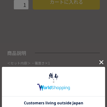
カートに入れる
商品説明
＜セット内容＞ ・箸置き×1
こちらの商品は織部下北沢店にて展示販売中の作品になりま
す。
ご注文いただいたタイミングによって織部下北沢店頭で売り
切れた場合は、キャンセルさせて頂きます。
また織部下北沢店からの出荷になりますので、ご注文確認
後、送料を再計算し改めてご請求金額についてのご連絡をさ
せていただきます。
予めご了承くださいませ。