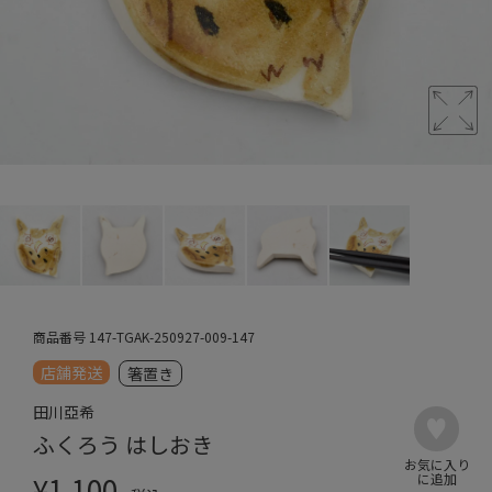
商品番号
147-TGAK-250927-009-147
店舗発送
箸置き
田川亞希
ふくろう はしおき
¥
1,100