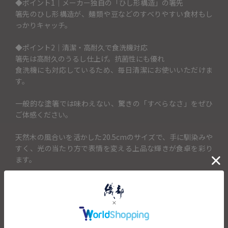
◆ポイント1｜メーカー独自の「ひし形構造」の箸先
箸先のひし形構造が、麺類や豆などのすべりやすい食材もし
っかりキャッチ。
◆ポイント2｜清潔・高耐久で食洗機対応
箸先は高耐久のうるし仕上げ。抗菌性にも優れ
食洗機にも対応しているため、毎日清潔にお使いいただけま
す。
一般的な塗箸では味わえない、驚きの「すべらなさ」をぜひ
ご体感ください。
天然木の風合いを活かした20.5cmのサイズで、手に馴染みや
すく、光の当たり方で表情を変える上品な輝きが食卓を彩り
ます。
「すべらない」という特徴から受験生への縁起物や、握力の
弱い方へのギフトにも最適。機能美と実用性を両立した、長
く愛用できる日本製のお箸です。
＜セット内容＞