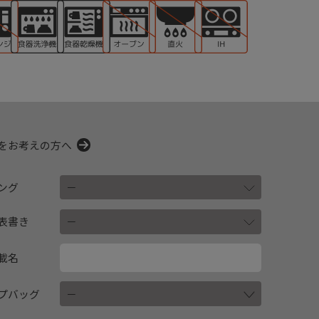
をお考えの方へ
ング
表書き
載名
プバッグ