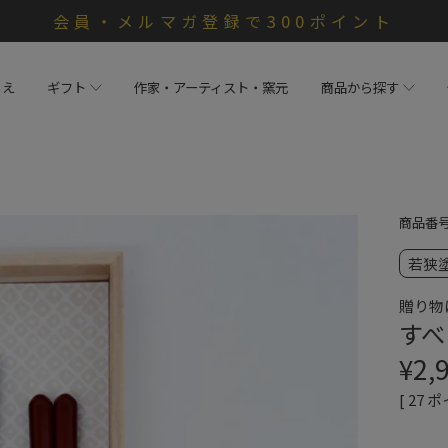
会員・メルマガ登録で300ポイント
らえ
ギフト
作家・アーティスト・窯元
商品から探す
商品番
若狭
贈り物
すべ
¥
2,
[
27
ポ