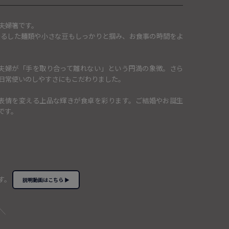
夫婦箸です。
つるした麺類や小さな豆もしっかりと掴み、お食事の時間をよ
夫婦が「手を取り合って離れない」という円満の象徴。さら
日常使いのしやすさにもこだわりました。
表情を変える上品な輝きが食卓を彩ります。ご結婚やお誕生
です。
す。
説明動画はこちら ▶