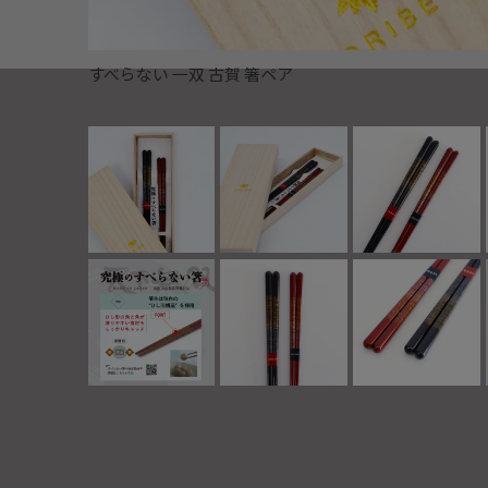
すべらない 一双 古賀 箸ペア