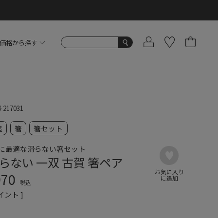
価格から探す
号
217031
塗
箸
箸セット
に最適な滑らない箸セット
らない 一双 古賀 箸ペア
970
税込
イント ]