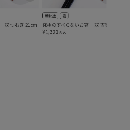
若狭塗
箸
双 つむぎ 21cm
究極のすべらないお箸 一双 古賀 23cm
¥
1,320
税込