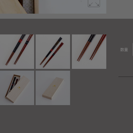
織部オリジ
数量