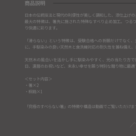
商品説明
日本の伝統技法と現代の利便性が美しく調和した、漆仕上げの
最大の特徴は、箸先に施された特殊なすべり止め加工。つる
り快適に彩ります。
「滑らない」という特徴は、受験合格への祈願だけでなく、
に、手馴染みの良い天然木と食洗機対応の耐久性を兼ね備え、
天然木の風合いを活かし手に馴染みやすく、光の当たり方で
日、還暦のお祝いなど、末永い幸せを願う特別な贈り物に最適
＜セット内容＞
・箸×2
・桐箱×1
「究極のすべらない箸」の特徴や構造は動画でご覧いただけま