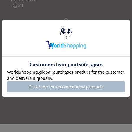
・箸×1
仕様
注意事項