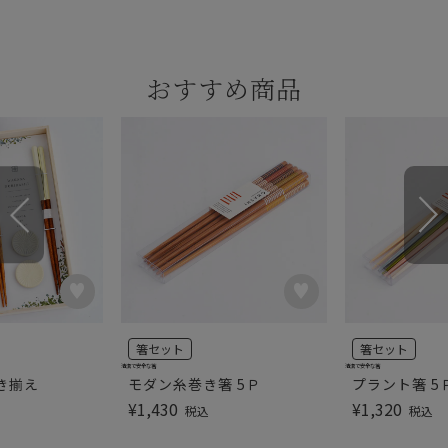
おすすめ商品
箸セット
箸セット
清潔で安全な箸
清潔で安全な箸
き揃え
モダン糸巻き箸 5Ｐ
プラント箸 5
¥
1,430
¥
1,320
税込
税込