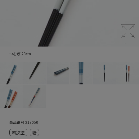
つむぎ 23cm
商品番号
213050
若狭塗
箸