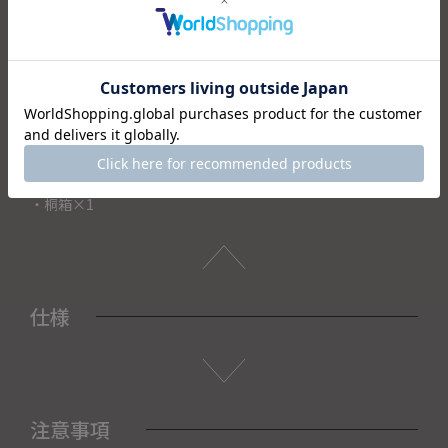
最適です。天然木のぬくもりを活かしつつ、家庭用食洗機に
対応した高い実用性も兼備。
桐箱に収めお届けいたします。母の日や父の日、結婚式の引
出物や結婚祝い・新築祝い、お祝い返しなど、縁起物の贈り
物としてもおすすめです。
＜セット内容＞
・箸×2
・桐箱×1
仕様
注意事項