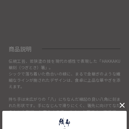
商品説明
伝統工芸、若狭塗の技を現代の感性で表現した「HAKKAKU
継刻（つぎとき）箸」。
シックで落ち着いた色合いの緑に、まるで金継ぎのような繊
細なラインが施されたデザインは、食卓に上品な華やぎを添
えます。
持ち手は末広がりの「八」にちなんだ縁起の良い八角に刻ま
れた形状です。手になじんで滑りにくく、箸先に向けてなだ
らかに丸形状へと変化する扱いやすいお箸です。次世代へ
「継（つ）」ぎ、日々の食事の「ひと刻（とき）」を大切に
彩るという想いが込められています。お祝いの席や贈り物に