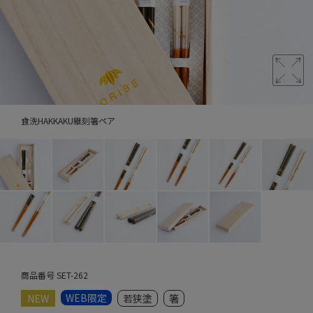
食洗HAKKAKU継刻箸ペア
商品番号
SET-262
WEB限定
NEW
若狭塗
箸