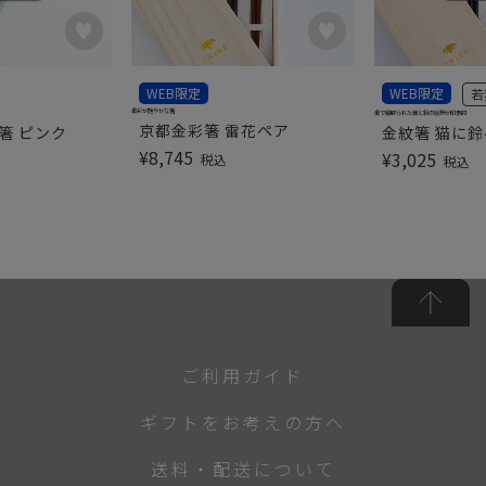
WEB限定
WEB限定
若
金彩が艶やかな箸
金で縁取られた猫と鈴の絵柄が印象的
京都金彩箸 雷花ペア
箸 ピンク
金紋箸 猫に
¥
8,745
¥
3,025
税込
税込
ご利用ガイド
ギフトをお考えの方へ
送料・配送について