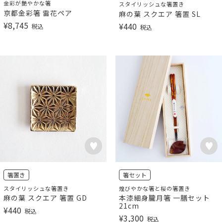
金彩が艶やかな箸
スタイリッシュな箸置き
京都金彩箸 雷花ペア
麻の葉 スクエア 箸置 SL
¥
8,745
¥
440
税込
税込
箸置き
箸セット
スタイリッシュな箸置き
煌びやかな箸と桜の箸置き
麻の葉 スクエア 箸置 GD
本漆細身朧月箸 一膳セット
21cm
¥
440
税込
¥
3,300
税込