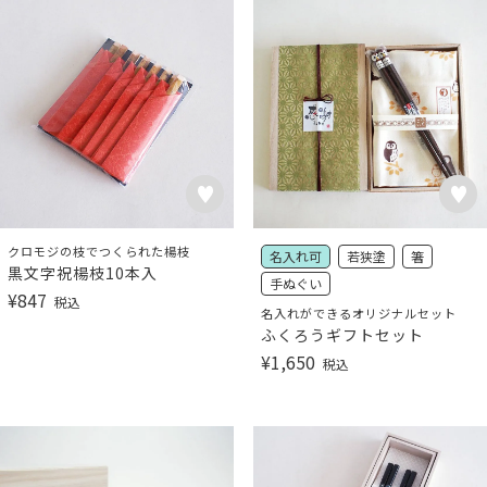
クロモジの枝でつくられた楊枝
名入れ可
若狭塗
箸
黒文字祝楊枝10本入
手ぬぐい
¥
847
税込
名入れができるオリジナルセット
ふくろうギフトセット
¥
1,650
税込