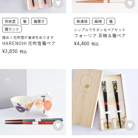
若狭塗
箸
箸置き
美濃焼
飯碗
箸
箸セット
シンプルでモダンなペアセット
フォーリア 茶碗＆箸ペア
煌めく花吹雪が食卓を彩ります
¥
4,400
HARENOHI 花吹雪箸ペア
税込
¥
3,850
税込