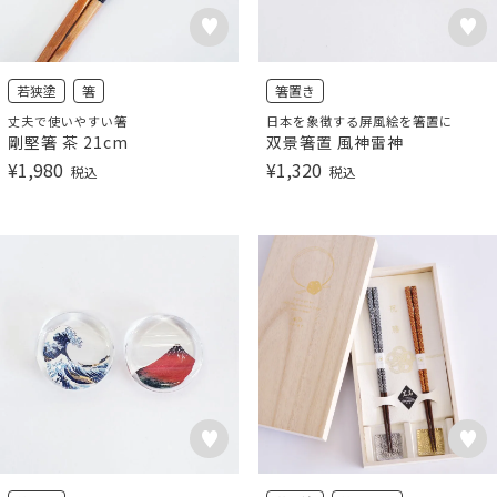
若狭塗
箸
箸置き
丈夫で使いやすい箸
日本を象徴する屏風絵を箸置に
剛堅箸 茶 21cm
双景箸置 風神雷神
¥
1,980
¥
1,320
税込
税込