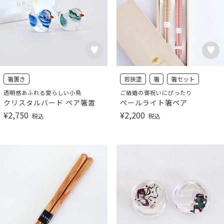
箸置き
若狭塗
箸
箸セット
透明感あふれる愛らしい小鳥
ご結婚の御祝いにぴったり
クリスタルバード ペア箸置
ペールライト箸ペア
¥
2,750
¥
2,200
税込
税込