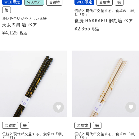
WEB限定
WEB限定
名入れ可
若狭塗
若狭塗
箸
箸
伝統と現代が交差する、食卓の「継」
と「刻」
淡い色合いがやさしいお箸
食洗 HAKKAKU 継刻箸 ペア
天女の舞 箸 ペア
¥
2,365
税込
¥
4,125
税込
若狭塗
箸
若狭塗
箸
伝統と現代が交差する、食卓の「継」
伝統と現代が交差する、食卓の「継」
と「刻」
と「刻」