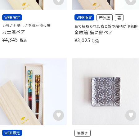
WEB限定
WEB限定
若狭塗
箸
力強さと美しさを併せ持つ箸
金で縁取られた猫と鈴の絵柄が印象的
力士箸ペア
金紋箸 猫に鈴ペア
¥
4,345
¥
3,025
税込
税込
WEB限定
箸置き