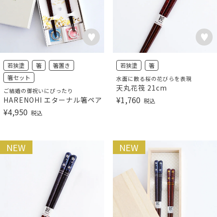
若狭塗
箸
箸置き
若狭塗
箸
箸セット
水面に散る桜の花びらを表現
天丸花筏 21cm
ご結婚の御祝いにぴったり
¥
1,760
HARENOHI エターナル箸ペア
税込
¥
4,950
税込
NEW
NEW