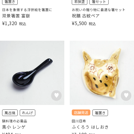
箸置き
若狭塗
箸セット
日本を象徴する浮世絵を箸置に
お祝いの贈り物に最適な箸セット
双景箸置 富嶽
祝膳 古紋ペア
¥
1,320
¥
5,500
税込
税込
店舗発送
萬古焼
れんげ
箸置き
鍋料理の必需品
田川亞希
黒小 レンゲ
ふくろう はしおき