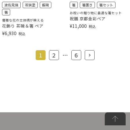
波佐見焼
若狭塗
飯碗
箸
箸置き
箸セット
箸
お祝いの贈り物に最適な箸セット
祝膳 京都金彩ペア
優雅な花の立体柄が映える
¥
11,000
花飾り 茶碗＆箸 ペア
税込
¥
6,930
税込
1
2
…
6