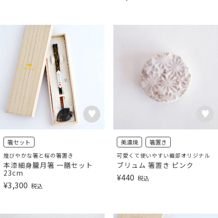
箸セット
美濃焼
箸置き
煌びやかな箸と桜の箸置き
可愛くて使いやすい織部オリジナル
本漆細身朧月箸 一膳セット
ブリュム 箸置き ピンク
23cm
¥
440
税込
¥
3,300
税込