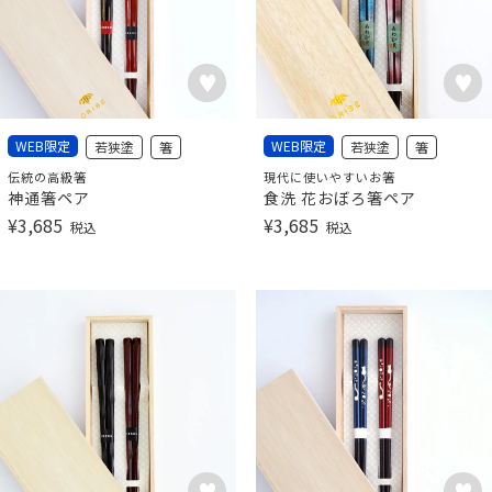
WEB限定
WEB限定
若狭塗
箸
若狭塗
箸
伝統の高級箸
現代に使いやすいお箸
神通箸ペア
食洗 花おぼろ箸ペア
¥
3,685
¥
3,685
税込
税込