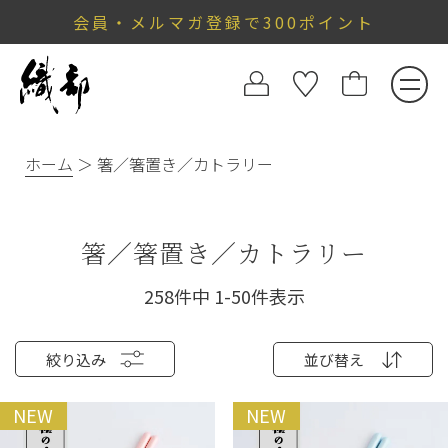
会員・メルマガ登録で300ポイント
ホーム
箸／箸置き／カトラリー
箸／箸置き／カトラリー
258
件中
1
-
50
件表示
絞り込み
並び替え
NEW
NEW