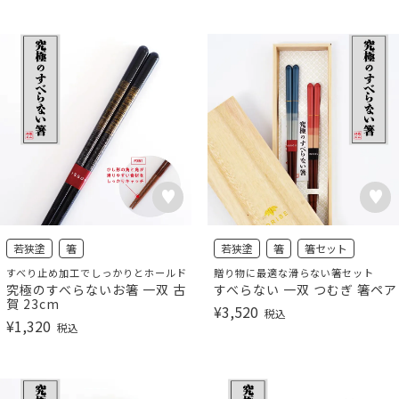
若狭塗
箸
若狭塗
箸
箸セット
すべり止め加工でしっかりとホールド
贈り物に最適な滑らない箸セット
究極のすべらないお箸 一双 古
すべらない 一双 つむぎ 箸ペア
賀 23cm
¥
3,520
税込
¥
1,320
税込