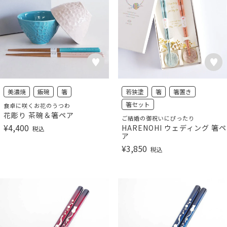
美濃焼
飯碗
箸
若狭塗
箸
箸置き
箸セット
食卓に咲くお花のうつわ
花彫り 茶碗＆箸ペア
ご結婚の御祝いにぴったり
¥
4,400
HARENOHI ウェディング 箸ペ
税込
ア
¥
3,850
税込