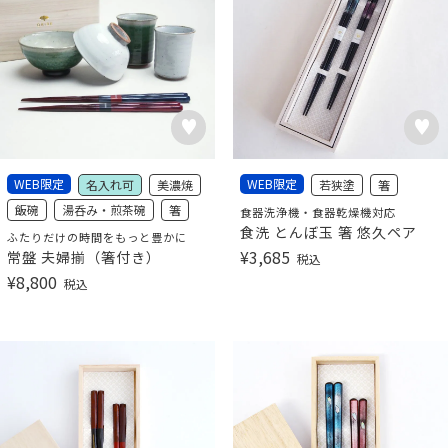
WEB限定
WEB限定
名入れ可
美濃焼
若狭塗
箸
飯碗
湯呑み・煎茶碗
箸
食器洗浄機・食器乾燥機対応
食洗 とんぼ玉 箸 悠久ペア
ふたりだけの時間をもっと豊かに
¥
3,685
常盤 夫婦揃（箸付き）
税込
¥
8,800
税込