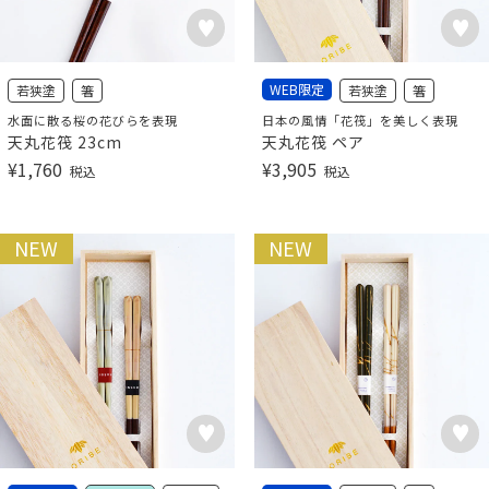
WEB限定
若狭塗
箸
若狭塗
箸
水面に散る桜の花びらを表現
日本の風情「花筏」を美しく表現
天丸花筏 23cm
天丸花筏 ペア
¥
1,760
¥
3,905
税込
税込
NEW
NEW