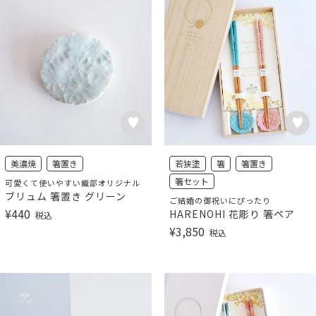
美濃焼
箸置き
若狭塗
箸
箸置き
箸セット
可愛くて使いやすい織部オリジナル
ブリュム 箸置き グリーン
ご結婚の御祝いにぴったり
¥
440
HARENOHI 花彫り 箸ペア
税込
¥
3,850
税込