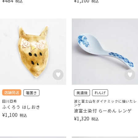
¥
484
¥
1,100
税込
税込
店舗発送
箸置き
美濃焼
れんげ
田川亞希
波と富士山をダイナミックに描いたレ
ンゲ
ふくろう はしおき
波富士染付 らーめん レンゲ
¥
1,100
税込
¥
1,320
税込