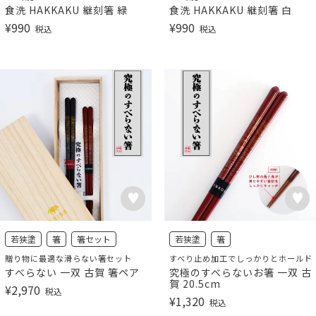
食洗 HAKKAKU 継刻箸 緑
食洗 HAKKAKU 継刻箸 白
¥
990
¥
990
税込
税込
若狭塗
箸
箸セット
若狭塗
箸
贈り物に最適な滑らない箸セット
すべり止め加工でしっかりとホールド
すべらない 一双 古賀 箸ペア
究極のすべらないお箸 一双 古
賀 20.5cm
¥
2,970
税込
¥
1,320
税込