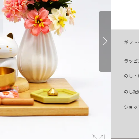
ギフト
ラッピ
のし・
のし記
ショッ