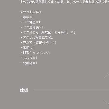
すべての仏具を美しくまとめる、省スペースで飾れる木製ステ
＜セット内容＞
・敷板×1
・ミニ骨壷×1
・ミニ遺骨袋×1
・ミニおりん（座布団・りん棒付）×1
・アクリル写真立て×1
・花立て（造花付き）×1
・香皿×1
・LEDキャンドル×1
・しおり×1
・化粧箱×1
仕様