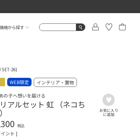
価格から探す
号
SET-261
WEB限定
インテリア・置物
あの子へ想いを届ける
リアルセット 虹 （ネコち
）
,300
税込
イント ]