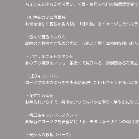
ちょこんと座る姿が可愛い、分骨・形見入れ用の陶器製骨壷で
・虹色紐のミニ遺骨袋
お骨を優しく包む布製内袋。「虹の橋」をイメージしたパステ
・澄んだ音色のおりん
朝晩のご挨拶やご飯の合図に。心地よく響く本格的な極小おり
・アクリルフォトスタンド
あの子の笑顔をいつも一番近くで見守れる、透明感ある写真立
・LEDキャンドル
ローソクの炎のゆらぎを忠実に再現したLEDキャンドルは火
・花立て＆造花
お手入れいらずで、祭壇をいつでもパッと明るく華やかに彩り
・香皿＆キャンドルスタンド
お線香やローソクを安全に灯せる、モダンなデザインの専用皿
・天然木の敷板（ベース）