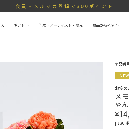
会員・メルマガ登録で300ポイント
らえ
ギフト
作家・アーティスト・窯元
商品から探す
商品番
NEW
お空の
メモ
ゃん
¥
14
[
130
ポ