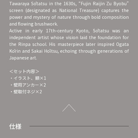
Tawaraya Sōtatsu in the 1630s, “Fujin Raijin Zu Byobu”
screen (designated as National Treasure) captures the
power and mystery of nature through bold composition
and flowing brushwork.
Active in early 17th-century Kyoto, Sōtatsu was an
independent artist whose vision laid the foundation for
the Rinpa school. His masterpiece later inspired Ogata
Kōrin and Sakai Hōitsu, echoing through generations of
Japanese art.
＜セット内容＞
・イラスト、額×1
・壁用アンカー×2
・壁取付ネジ×2
仕様