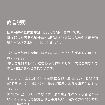
商品説明
俵屋宗達の風神雷神図「DESIGN ART 雷神」です。
世界的にも有名な風神雷神図屏風を写真にしたものを高解像
度キャンバス印刷し、額にしました。
荒ぶる自然の力を持つ雷神は、災厄を払う力があると信じら
れています。
悪しきを打ち払い、運をひらく神様として、成功を掴むため
のご利益があるとされています。
金のフレームに縁どられた豪華な額は別売りの「DESIGN
ART 風神」と一緒に並べて飾れば屏風のような雰囲気にもな
ります。
玄関や和室・リビングなどに「恵の風」を吹かせる縁起のい
いアイテムとして記念日やご長寿祝い、海外の方へ贈り物な
どにも最適です。