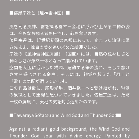
■俵屋宗達と《風神雷神図》■
風を司る風神、雷を操る雷神―金地に浮かび上がる二神の姿
は、今もなお観る者を圧倒し、心を奪います。
俵屋宗達は、17世紀初頭の京都にあって、定まった流派に属
さぬまま、独自の美を追い求めた絵師でした。
宗達の《風神雷神図屏風》（国宝）には、自然の荒々しさと
神々しさが渾然一体となって描かれています。
空間を大胆に活かした構図、躍動する筆の流れ、そして静け
さすら感じさせる余白。そこには、視覚を超えた「風」と
「雷」の気配が宿っています。
この作品は後に、尾形光琳、酒井抱一へと受け継がれ、琳派
の象徴として連綿と息づいていきました。俵屋宗達は、ただ
一枚の屏風に、天地の気を封じ込めたのです。
■Tawaraya Sōtatsu and Wind God and Thunder God■
Against a radiant gold background, the Wind God and
Thunder God soar with divine energy. Painted by