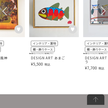
物
インテリア・置物
インテリア・置
棚・飾りケース
棚・飾りケース
色彩豊かなイラストにアルミ製の額をプラス
色彩豊かなイラストにアルミ製の額をプラス
T 風神
DESIGN ART あまご
DESIGN A
う
¥
5,500
税込
¥
7,700
税込