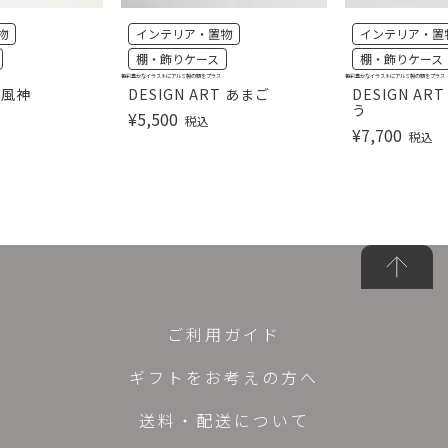
物
インテリア・置物
インテリア・置
棚・飾りケース
棚・飾りケース
色彩豊かなイラストにアルミ製の額をプラス
色彩豊かなイラストにアルミ製の額をプラス
T 風神
DESIGN ART あまご
DESIGN A
う
¥
5,500
税込
¥
7,700
税込
ご利用ガイド
ギフトをお考えの方へ
送料・配送について