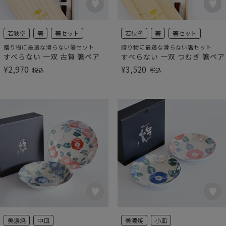
若狭塗
箸
箸セット
若狭塗
箸
箸セット
贈り物に最適な滑らない箸セット
贈り物に最適な滑らない箸セット
すべらない 一双 古賀 箸ペア
すべらない 一双 つむぎ 箸ペア
¥
2,970
¥
3,520
税込
税込
美濃焼
中皿
美濃焼
小皿