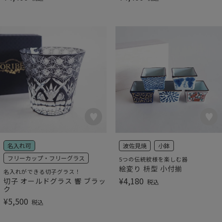
名入れ可
波佐見焼
小鉢
フリーカップ・フリーグラス
5つの伝統紋様を楽しむ器
絵変り 枡型 小付揃
名入れができる切子グラス！
¥
4,180
切子 オールドグラス 響 ブラッ
税込
ク
¥
5,500
税込