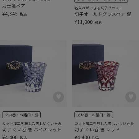
力士箸ペア
名入れができる切子グラス！
¥
4,345
切子オールドグラスペア 響
税込
¥
11,000
税込
ぐい呑・お猪口・盃
ぐい呑・お猪口・盃
カット加工を施した美しいぐい呑み
カット加工を施した美しいぐい呑み
切子 ぐい呑 響 バイオレット
切子 ぐい呑 響 レッド
¥
4,400
¥
4,400
税込
税込