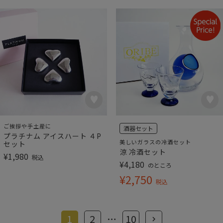
ご挨拶や手土産に
酒器セット
プラチナム アイスハート ４P
美しいガラスの冷酒セット
セット
涼 冷酒セット
¥
1,980
税込
¥
4,180
のところ
¥
2,750
税込
1
2
…
10