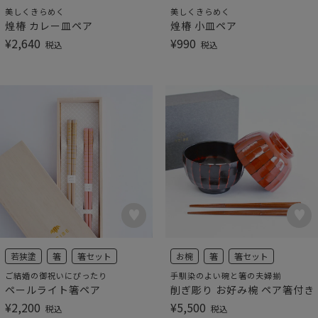
美しくきらめく
美しくきらめく
煌椿 カレー皿ペア
煌椿 小皿ペア
¥
2,640
¥
990
税込
税込
若狭塗
箸
箸セット
お椀
箸
箸セット
ご結婚の御祝いにぴったり
手馴染のよい碗と箸の夫婦揃
ペールライト箸ペア
削ぎ彫り お好み椀 ペア箸付き
¥
2,200
¥
5,500
税込
税込