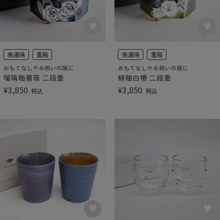
美濃焼
重箱
美濃焼
重箱
おもてなしやお祝いの席に
おもてなしやお祝いの席に
瑠璃釉薔薇 二段重
緑釉白椿 二段重
¥
3,850
¥
3,850
税込
税込