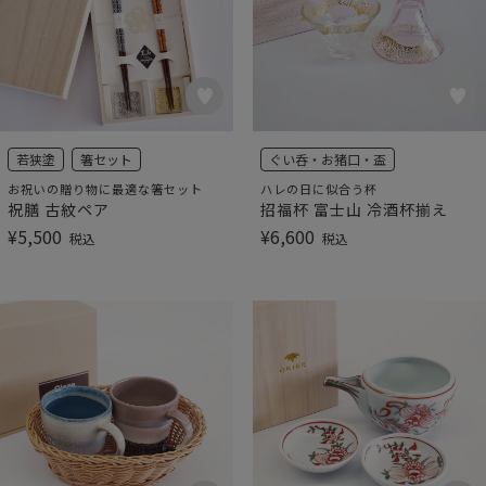
若狭塗
箸セット
ぐい呑・お猪口・盃
お祝いの贈り物に最適な箸セット
ハレの日に似合う杯
祝膳 古紋ペア
招福杯 富士山 冷酒杯揃え
¥
5,500
¥
6,600
税込
税込