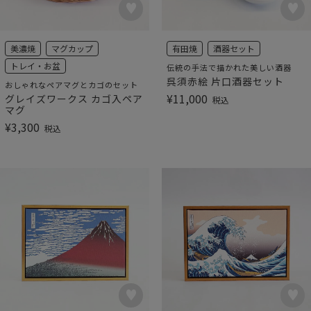
美濃焼
マグカップ
有田焼
酒器セット
トレイ・お盆
伝統の手法で描かれた美しい酒器
呉須赤絵 片口酒器セット
おしゃれなペアマグとカゴのセット
¥
11,000
グレイズワークス カゴ入ペア
税込
マグ
¥
3,300
税込