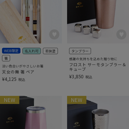
WEB限定
名入れ可
若狭塗
タンブラー
箸
感謝の気持ちを込めた贈り物に
フロスト サーモタンブラー＆
淡い色合いがやさしいお箸
キューブ
天女の舞 箸 ペア
¥
3,850
税込
¥
4,125
税込
NEW
NEW