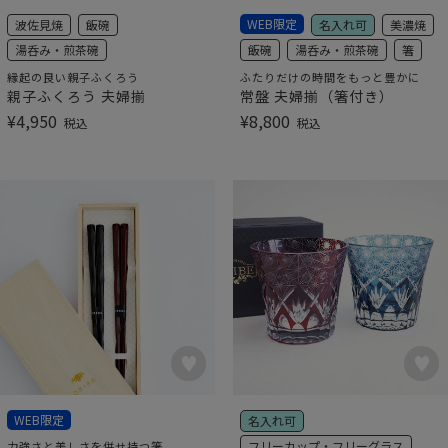
WEB限定
波佐見焼
飯碗
名入れ可
美濃焼
湯呑み・煎茶碗
飯碗
湯呑み・煎茶碗
箸
縁起の良い親子ふくろう
ふたりだけの時間をもっと豊かに
親子ふくろう 夫婦揃
常盤 夫婦揃（箸付き）
¥
4,950
¥
8,800
税込
税込
WEB限定
名入れ可
フリーカップ・フリーグラス
力強さと美しさを併せ持つ箸