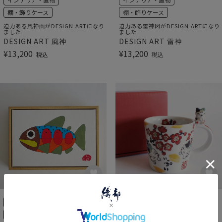
棚・飾りケース
棚・飾りケース
迫力ある風神画がDESIGN ARTになり
迫力ある雷神図がDESIGN ARTになり
ました
ました
DESIGN ART 風神
DESIGN ART 雷神
¥
13,200
¥
13,200
税込
税込
インテリア・置物
美濃焼
マグカップ
棚・飾りケース
ハッピーになれるマグ