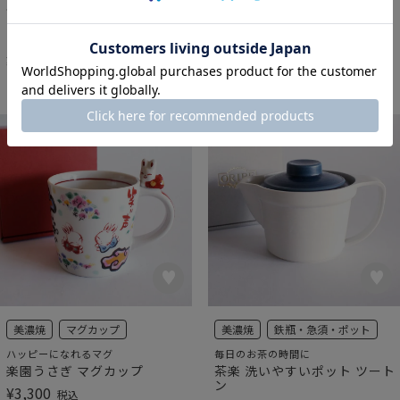
来福梅 三吉 マグカップ
色彩豊かなイラストに木目調の額をプ
ラス
¥
3,300
税込
DESIGN ART あまご
¥
5,500
税込
美濃焼
マグカップ
美濃焼
鉄瓶・急須・ポット
ハッピーになれるマグ
毎日のお茶の時間に
楽園うさぎ マグカップ
茶楽 洗いやすいポット ツート
ン
¥
3,300
税込