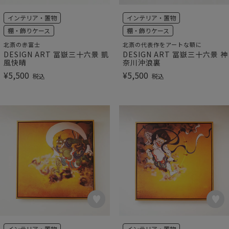
インテリア・置物
インテリア・置物
棚・飾りケース
棚・飾りケース
北斎の赤富士
北斎の代表作をアートな額に
DESIGN ART 冨嶽三十六景 凱
DESIGN ART 冨嶽三十六景 神
風快晴
奈川沖浪裏
¥
5,500
¥
5,500
税込
税込
インテリア・置物
インテリア・置物