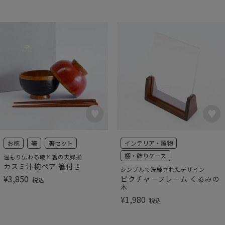
お椀
箸
箸セット
インテリア・置物
棚・飾りケース
温もり伝わる碗と箸の夫婦揃
カスミ汁椀ペア 箸付き
シンプルで洗練されたデザイン
¥
3,850
ピクチャーフレーム くるみの
税込
木
¥
1,980
税込