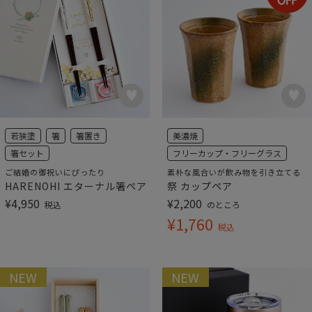
若狭塗
箸
箸置き
美濃焼
箸セット
フリーカップ・フリーグラス
ご結婚の御祝いにぴったり
素朴な風合いが飲み物を引き立てる
HARENOHI エターナル箸ペア
祭 カップペア
¥
4,950
¥
2,200
税込
のところ
¥
1,760
税込
NEW
NEW