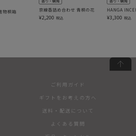
香り・蝋燭
香り・蝋燭
京線香詰め合わせ 青桐の花
HANGA INC
進物桐箱
¥
2,200
¥
3,300
税込
税込
ご利用ガイド
ギフトをお考えの方へ
送料・配送について
よくある質問