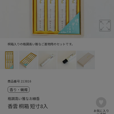
桐箱入りの格調高い雅なご進物用のセットです。
商品番号
213816
香り・蝋燭
格調高い雅なお線香
香雲 桐箱 短寸8入