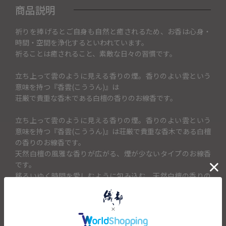
商品説明
祈りを捧げるとご自身も自然と癒されるため、お香は心身・
時間・空間を浄化するといわれています。
祈ることは癒されること、素敵な日々の習慣です。
立ち上って雲のように見える香りの煙。香りのよい雲という
意味を持つ『香雲(こううん)』は
荘厳で貴重な香木である白檀の香りのお線香です。
立ち上って雲のように見える香りの煙。香りのよい雲という
意味を持つ『香雲(こううん)』は荘厳で貴重な香木である白檀
の香りのお線香です。
天然白檀の風雅な香りが広がる、煙が少ないタイプのお線香
です。
移ろいゆく時間を愛しむように包み込む、天然白檀の香りの
余韻をお楽しみください。
箱入りなのでご自宅使いはもちろん、訃報のお知らせが届い
たら、葬儀や法事などのご供養に、お悔やみの気持ちにお線