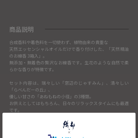
商品説明
合成香料や着色料を一切使わず、植物由来の貴重な
天然エッセンシャルオイルだけで香り付けした、「天然精油
のお線香 3箱入」。
無添加・無着色の贅沢なお線香です。生花のような自然で柔
らかな香りが特徴です。
セット内容は、瑞々しい「窓辺のじゃすみん」、清々しい
「らべんだーの丘」、
優しい甘さの「あねもねの小径」の3種類。
お供えとしてはもちろん、日々のリラックスタイムにも最適
です。
大切な方への贈り物として、格調高い桐箱に収めました。桐
箱は香りを長持ちさせるだけでなく、
贈り主様の真心を格調高く演出します。お悔やみ、御供、新