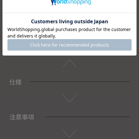
盆見舞い、喪中見舞いなど、
失礼のない確かな贈り物を選びたい場面に最適です。
＜セット内容＞
・お香×3
・箱×３
・桐箱×1
仕様
注意事項