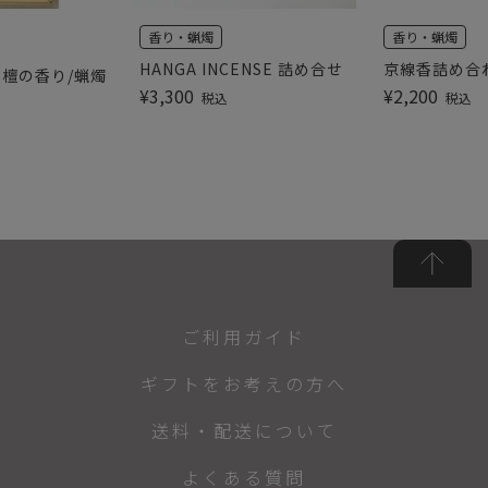
香り・蝋燭
香り・蝋燭
HANGA INCENSE 詰め合せ
京線香詰め合
白檀の香り/蝋燭
¥
3,300
¥
2,200
税込
税込
ご利用ガイド
ギフトをお考えの方へ
送料・配送について
よくある質問