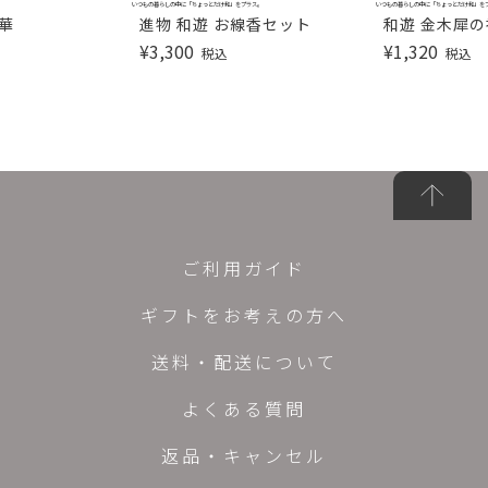
いつもの暮らしの中に「ちょっとだけ和」をプラス。
いつもの暮らしの中に「ちょっとだけ和」を
華
進物 和遊 お線香セット
和遊 金木犀
¥
3,300
¥
1,320
税込
税込
ご利用ガイド
ギフトをお考えの方へ
送料・配送について
よくある質問
返品・キャンセル