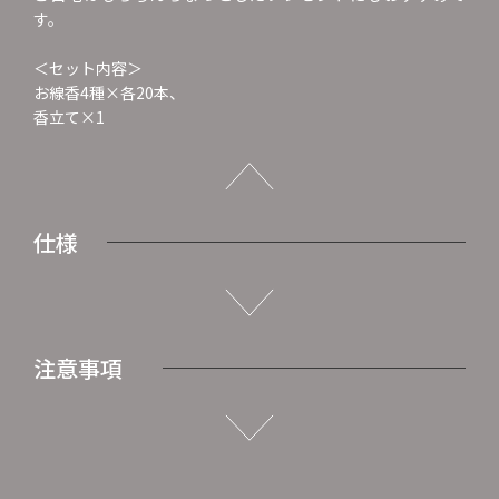
す。
＜セット内容＞
お線香4種×各20本、
香立て×1
仕様
注意事項