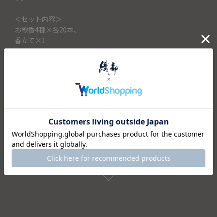
＜セット内容＞
お線香4種×各20本、
香立て×1
仕様
注意事項