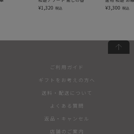
華
和遊アソート 癒しの香
進物 和遊 お
¥
1,320
¥
3,300
税込
税込
ご利用ガイド
ギフトをお考えの方へ
送料・配送について
よくある質問
返品・キャンセル
店舗のご案内