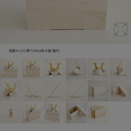
和紙かぶと飾りshira桜大鍬 箱付