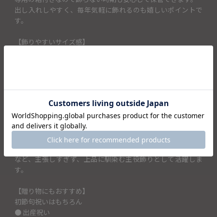
出し入れしやすく、毎年気軽に飾れるのも嬉しいポイントで
す。
【飾りやすいサイズ感】
コンパクトでありながらしっかりと存在感があるサイズ感で
す。
玄関・リビング・棚・飾り台など、場所を選ばず飾れるのも
魅力です。
【飾り方・楽しみ方】
● 玄関やリビング飾って季節を感じるお出迎えに
● リビングに飾って端午の節句の主役として
● 他の端午飾りと組み合わせてバランスの良いコーディネー
トに
など、主張しすぎず、上品に馴染む主役飾りとして活躍しま
す。
【贈り物にもおすすめ】
初節句祝いはもちろん
● 出産祝い