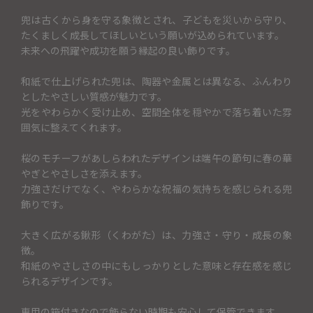
兜は古くから身を守る象徴とされ、子どもを災いから守り、
たくましく成長してほしいという願いが込められています。
未来への飛躍や成功を願う縁起の良い飾りです。
和紙で仕上げられた兜は、陶器や金属とは異なる、ふんわり
としたやさしい質感が魅力です。
光をやわらかく受け止め、空間全体を穏やかで落ち着いた雰
囲気に整えてくれます。
桜のモチーフがあしらわれたデザインは端午の節句に春の華
やぎとやさしさを添えます。
力強さだけでなく、やわらかな祝福の気持ちを感じられる兜
飾りです。
大きく広がる鍬形（くわがた）は、力強さ・守り・成長の象
徴。
和紙のやさしさの中にもしっかりとした意味と存在感を感じ
られるデザインです。
専用の箱付きなので飾らない時期も安心して保管できます。