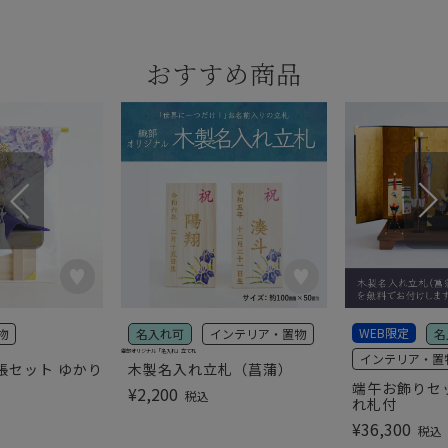
おすすめ商品
WEB限定
物
名入れ可
インテリア・置物
名
織部オリジナル「名入れ」立て札
インテリア・置
帳セット ゆかり
木製名入れ立札（菖蒲）
端午お飾りセ
¥
2,200
税込
れ札付
¥
36,300
税込