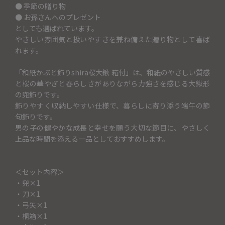
● 季節の贈り物
● お孫さんへのプレゼント
としても選ばれています。
やさしい雰囲気と扱いやすさを兼ね備えた贈り物として喜ば
れます。
「和紙かぶと飾りshira桜大鍬 箱付」は、和紙のやさしい質感
と桜の華やぎと春らしさがありながら力強さを感じる大鍬形
の兜飾りです。
飾りやすく収納しやすい仕様で、暮らしに寄り添う端午の節
句飾りです。
男の子の健やかな成長と幸せを願う大切な節目に、やさしく
上品な時間を添える一品としておすすめします。
＜セット内容＞
・兜×1
・刀×1
・弓矢×1
・桐箱×1