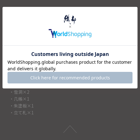
優しい表情のお雛様は素朴な表情が可愛らしく、ほっこりと
やさしい気持ちにしてくれます。
コンパクトなのでリビングにまた玄関に、季節を楽しむイン
テリアとしておすすめです。
日本人形などのリアルなお顔が苦手な方にも安心していただ
ける、可愛らしいお顔なのでお子様にも大変喜ばれておりま
す。
＜セット内容＞
・お雛様×1
・お内裏様×1
・雪洞×2
・几帳×1
・朱塗板×1
・立て札×1