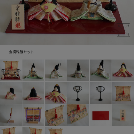
金襴雅雛セット