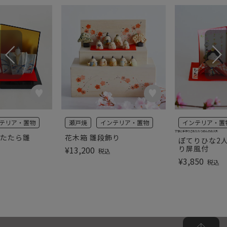
テリア・置物
瀬戸焼
インテリア・置物
インテリア・置
丁寧に手作りされたちりめんのお人形
巻たたら雛
花木箱 雛段飾り
ぽてりひな2
り屏風付
¥
13,200
税込
¥
3,850
税込