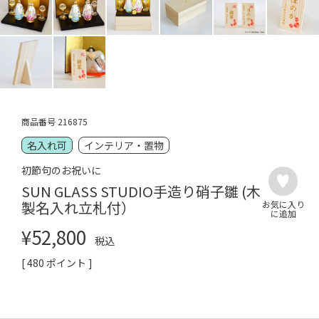
商品番号
216875
名入れ可
インテリア・置物
初節句のお祝いに
SUN GLASS STUDIO手造り硝子雛 (木
製名入れ立札付）
¥
52,800
税込
[
480
ポイント ]