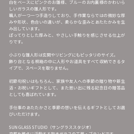
白をベースにピンクのお雛様、ブルーのお内裏様のかわいら
しいガラスの雛人形です。
職人が一つ一つ手造りしており、手作業ならではの微妙な厚
みや形状、色合いの違いが、柔らかな歪みとあたたかみを生
み出しています。
ぽってりとした厚みと、やさしい手触りを感じさせる仕上が
りです。
小ぶりな雛人形は玄関やリビングにもピッタリのサイズ。
飾り台となる桐箱の中に人形やお道具をすべて収納できるタ
イプで、スペースを取りません。
初節句祝いはもちろん、家族や友人への季節の贈り物や新生
活・お祝いギフトとして、また思い出に残る記念日の贈答品
としても喜ばれています。
手仕事のあたたかさと季節の想いを伝えるギフトとしてお選
びいただけます。
SUN GLASS STUDIO（サングラススタジオ）
京都を拠点に活動する吹きガラスの工房・ブランドです。