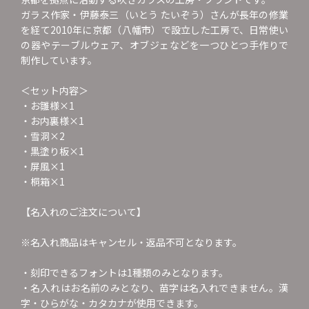
ガラス作家・伊藤泰三（いとう たいぞう）さんが長年の修業
を経て2010年に京都（八幡市）で設立した工房で、日常使い
の器やテーブルウェア、オブジェなどを一つひとつ手作りで
制作しています。
＜セット内容＞
・お雛様×1
・お内裏様×1
・雪洞×2
・黒塗り板×1
・屏風×1
・桐箱×1
【名入れのご注文について】
※名入れ商品はキャンセル・返品不可となります。
・刻印できるフォントは1種類のみとなります。
・名入れはお名前のみとなり、苗字は名入れできません。漢
字・ひらがな・カタカナが使用できます。