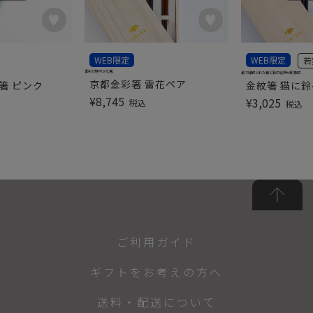
WEB限定
WEB限定
若
金彩が艶やかな箸
金で縁取られた猫と鈴の絵柄が印象的
京都金彩箸 雷花ペア
箸 ピンク
金紋箸 猫に
¥
8,745
¥
3,025
税込
税込
ご利用ガイド
ギフトをお考えの方へ
送料・配送について