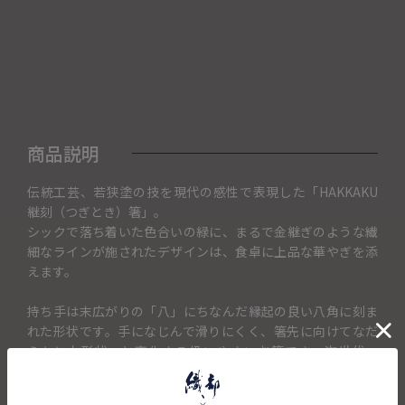
商品説明
伝統工芸、若狭塗の技を現代の感性で表現した「HAKKAKU
継刻（つぎとき）箸」。
シックで落ち着いた色合いの緑に、まるで金継ぎのような繊
細なラインが施されたデザインは、食卓に上品な華やぎを添
えます。
持ち手は末広がりの「八」にちなんだ縁起の良い八角に刻ま
れた形状です。手になじんで滑りにくく、箸先に向けてなだ
らかに丸形状へと変化する扱いやすいお箸です。次世代へ
「継（つ）」ぎ、日々の食事の「ひと刻（とき）」を大切に
彩るという想いが込められています。お祝いの席や贈り物に