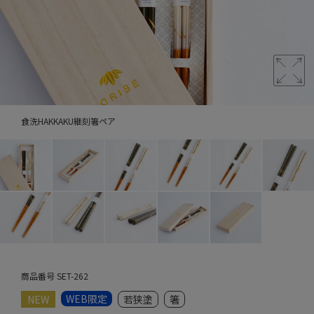
食洗HAKKAKU継刻箸ペア
商品番号
SET-262
WEB限定
NEW
若狭塗
箸