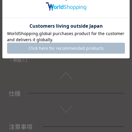
最適です。天然木のぬくもりを活かしつつ、家庭用食洗機に
対応した高い実用性も兼備。
桐箱に収めお届けいたします。母の日や父の日、結婚式の引
出物や結婚祝い・新築祝い、お祝い返しなど、縁起物の贈り
物としてもおすすめです。
＜セット内容＞
・箸×2
・桐箱×1
仕様
注意事項