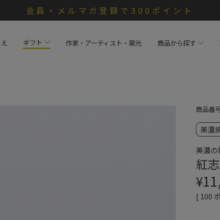
会員・メルマガ登録で300ポイント
ギフト
らえ
作家・アーティスト・窯元
商品から探す
商品番
美濃
美濃の
紅志
¥
11
[
100
ポ