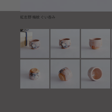
紅志野 梅紋 ぐい呑み