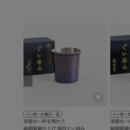
ぐい呑・お猪口・盃
ぐい呑・
至極の一杯を味わう
至極の一
純銅紫被仕上げ 鎚目ぐい呑み
純銅錫被