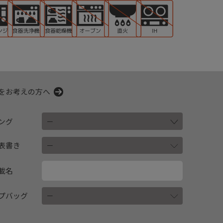
をお考えの方へ
ング
表書き
載名
プバッグ