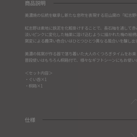
商品説明
美濃焼の伝統を継承し新たな息吹を表現する荘山窯の「紅志野
紅志野は素地に鉄泥を化粧掛けすることで、長石釉を通して赤
淡いピンクに変化した釉薬に溶け込むように描かれた梅の絵柄
窯変による趣深い色合いはひとつひとつ異なる風合いを醸し出
美濃の銘窯が作る器で落ち着いた大人のくつろぎタイムをお楽
普段使いはもちろん桐箱付で、様々なギフトシーンにもお使い
＜セット内容＞
・ぐい呑×1
・桐箱×1
仕様