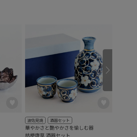
波佐見焼
酒器セット
美濃焼
華やかさと艶やかさを愉しむ器
晩酌を愉
桔梗唐草 酒器セット
黒金彩酒