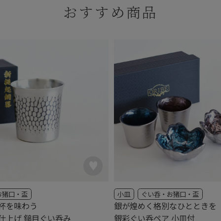
おすすめ商品
お猪口・盃
小皿
ぐい呑・お猪口・盃
杯を味わう
銀が煌めく格別なひとときを
仕上げ 鎚目ぐい呑み
銀彩ぐい呑ペア 小皿付