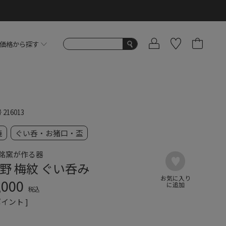
価格から探す
号
216013
焼
ぐい呑・お猪口・盃
銘窯が作る器
野 梅紋 ぐい呑み
,000
税込
イント ]