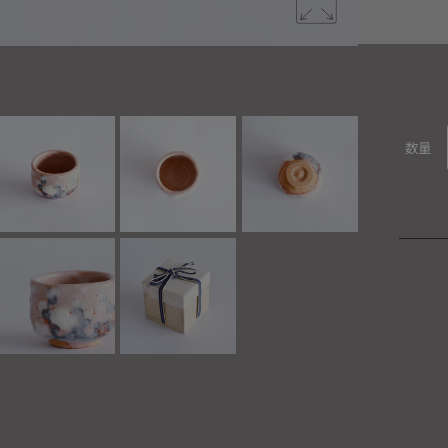
美濃の名窯
数量