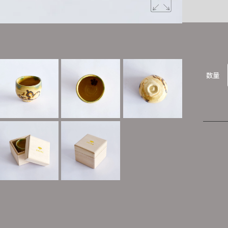
淡い黄色の
数量