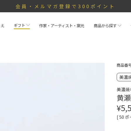
会員・メルマガ登録で300ポイント
ギフト
らえ
作家・アーティスト・窯元
商品から探す
商品番
美濃
美濃焼
黄瀬
¥
5,
[
50
ポ