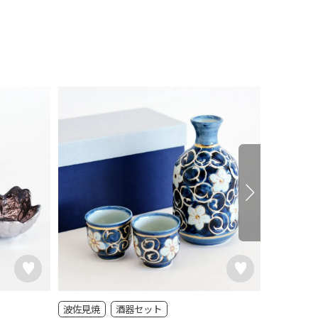
波佐見焼
酒器セット
美濃焼