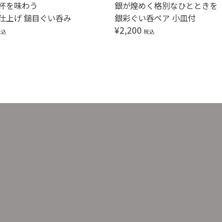
杯を味わう
銀が煌めく格別なひとときを
仕上げ 鎚目ぐい呑み
銀彩ぐい呑ペア 小皿付
¥
2,200
税込
税込