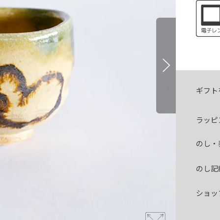
ギフト
ラッピ
のし・
のし記
ショッ