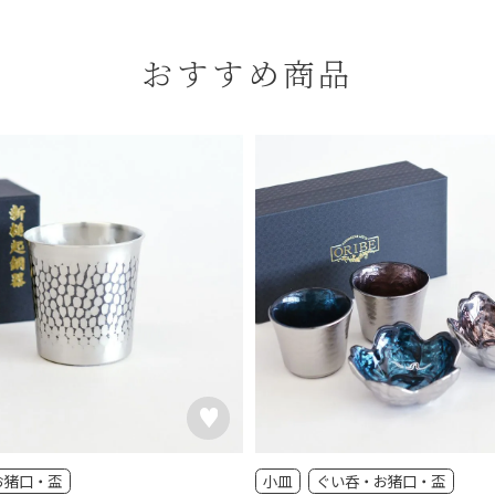
おすすめ商品
お猪口・盃
小皿
ぐい呑・お猪口・盃