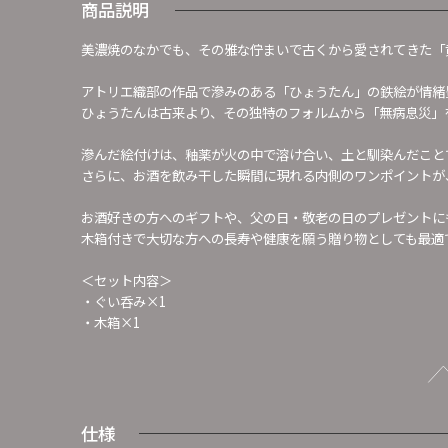
商品説明
美濃焼のなかでも、その雅な佇まいで古くから愛されてきた「
アトリエ織部の作品で滲みのある「ひょうたん」の鉄絵が情緒
ひょうたんは古来より、その独特のフォルムから「無病息災」
滲んだ絵付けは、釉薬が火の中で溶け合い、土と馴染んだこと
さらに、お酒を飲み干した瞬間に現れる内側のワンポイントが
お酒好きの方へのギフトや、父の日・敬老の日のプレゼントに
木箱付きで大切な方への長寿や健康を願う贈り物としても最適
＜セット内容＞
・ぐい呑み×1
・木箱×1
仕様