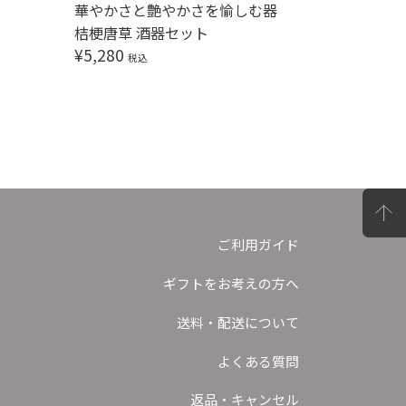
華やかさと艶やかさを愉しむ器
晩酌を愉
桔梗唐草 酒器セット
黒金彩酒
¥
5,280
¥
6,050
税込
ご利用ガイド
ギフトをお考えの方へ
送料・配送について
よくある質問
返品・キャンセル