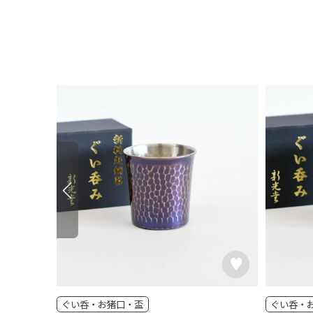
ぐい呑・お猪口・盃
ぐい呑・