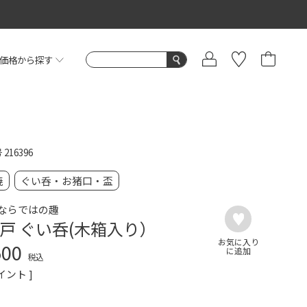
価格から探す
号
216396
焼
ぐい呑・お猪口・盃
ならではの趣
戸 ぐい呑(木箱入り）
500
税込
イント ]