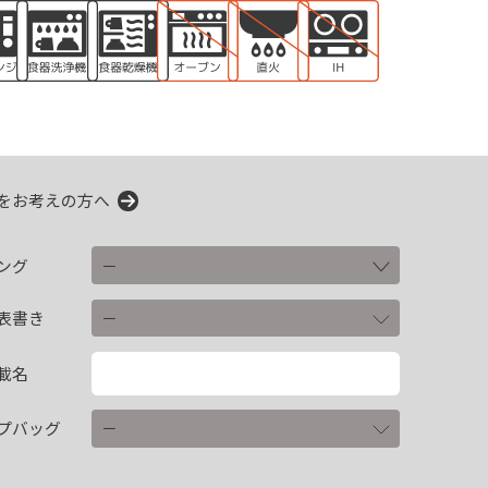
をお考えの方へ
ング
表書き
載名
プバッグ