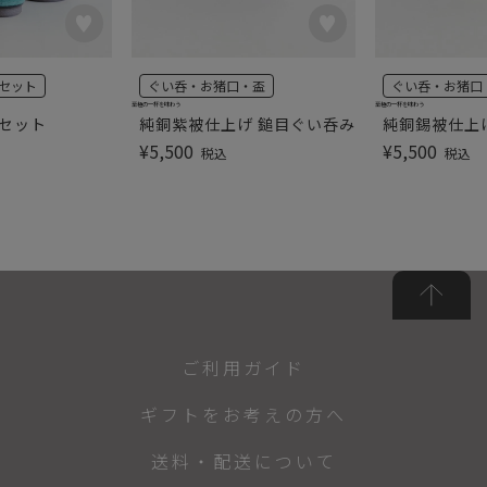
セット
ぐい呑・お猪口・盃
ぐい呑・お猪口
至極の一杯を味わう
至極の一杯を味わう
器セット
純銅紫被仕上げ 鎚目ぐい呑み
純銅錫被仕上
¥
5,500
¥
5,500
税込
税込
ご利用ガイド
ギフトをお考えの方へ
送料・配送について