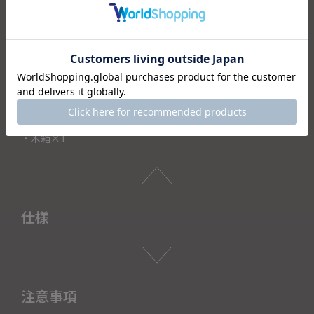
手に取るたびに愛着が湧く逸品は、自分へのご褒美はもちろ
ん、
特別なギフトにも最適です。格式高い専用の桐箱に入れてお
届けします。
＜セット内容＞
・ぐい呑み×1
・木箱×1
仕様
注意事項