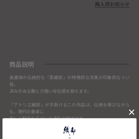
再入荷お知らせ
商品説明
美濃焼の伝統的な「黒織部」の特徴的な漆黒が印象的なぐい
呑。
深みのある艶と力強い存在感を放ちます。
「アトリエ織部」が手掛けるこの作品は、伝統を尊びながら
も、現代の食卓に
美しく馴染むモダンな造形が魅力です。
指先に馴染む繊細な曲線と、高台に残された土の野性味あふ
れる質感、その対比が
お酒を注ぐたびに五感を心地よく刺激します。