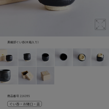
黒織部ぐい呑(木箱入り）
商品番号
216395
ぐい呑・お猪口・盃