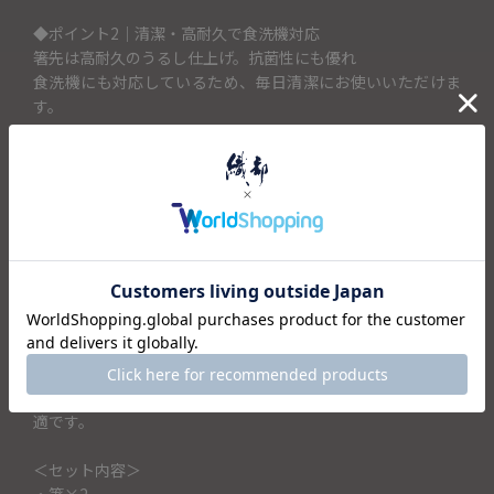
◆ポイント2｜清潔・高耐久で食洗機対応
箸先は高耐久のうるし仕上げ。抗菌性にも優れ
食洗機にも対応しているため、毎日清潔にお使いいただけま
す。
一般的な塗箸では味わえない、驚きの「すべらなさ」をぜひ
ご体感ください。
「滑らない」という特徴は、受験合格への祈願だけでなく、
夫婦が「手を取り合って離れない」という円満の象徴。さら
に、手馴染みの良い天然木と食洗機対応の耐久性を兼ね備
え、日常使いのしやすさにもこだわりました。
天然木の風合いを活かし手に馴染みやすく、光の当たり方で
表情を変える上品な輝きが食卓を彩ります。ご結婚やお誕生
日、還暦のお祝いなど、末永い幸せを願う特別な贈り物に最
適です。
＜セット内容＞