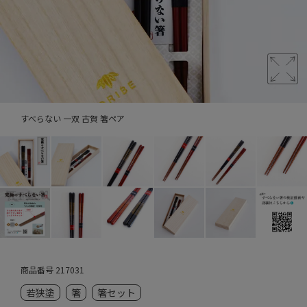
すべらない 一双 古賀 箸ペア
商品番号
217031
若狭塗
箸
箸セット