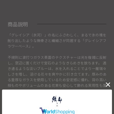
商品説明
「グレイシア（氷河）」の名にふさわしく、まるで氷の塊を
削り出したような無骨さと繊細さが同居する「グレイシアフ
ラワーベース」。
不規則に波打つガラス表面のテクスチャーは光を複雑に反射
し、窓辺に置くだけで宝石のようなきらめきを放ちます。 透
き通るような淡いブルーは、水を入れることでより一層瑞々
しさを増し、活ける花々を爽やかに引き立てます。厚みのあ
る重厚なガラスを使用しているため安定感に優れ、背の高い
枝ものやボリュームのある花束も安心して飾れる実用性も兼
ね備えています。
シャープなスクエアフォルムは空間を引き締め、花を活けて
いない時でもモダンなオブジェとして存在感を放ちます。清
涼感あふれるデザインは、北欧風からモダンまで幅広いイン