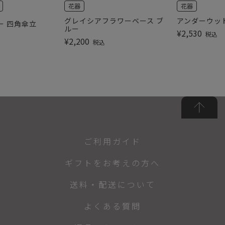
花器
花器
グレイシアフラワーベース ブ
アンダーウッ
ー 四角傘立
ルー
¥
2,530
税込
¥
2,200
税込
ご利用ガイド
ギフトをお考えの方へ
送料・配送について
よくある質問