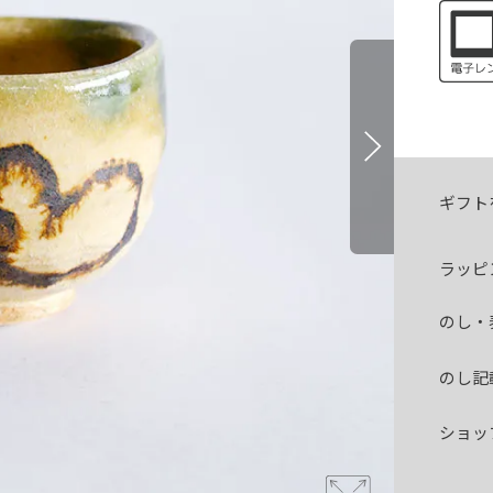
ギフト
ラッピ
のし・
のし記
ショッ