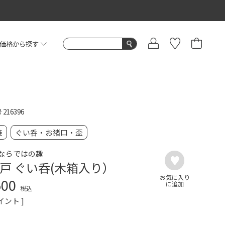
価格から探す
号
216396
焼
ぐい呑・お猪口・盃
ならではの趣
戸 ぐい呑(木箱入り）
500
税込
イント ]