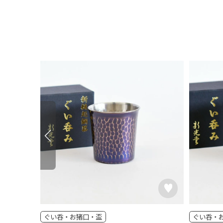
ぐい呑・お猪口・盃
ぐい呑・