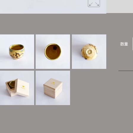
淡い黄色の
数量