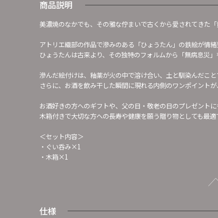
商品説明
美濃焼のなかでも、その雅な佇まいで古くから愛されてきた「
アトリエ織部の作品で滲みのある「ひょうたん」の鉄絵が情緒
ひょうたんは古来より、その独特のフォルムから「無病息災」
滲んだ絵付けは、釉薬が火の中で溶け合い、土と馴染んだこと
さらに、お酒を飲み干した瞬間に現れる内側のワンポイントが
お酒好きの方へのギフトや、父の日・敬老の日のプレゼントに
木箱付きで大切な方への長寿や健康を願う贈り物としても最適
＜セット内容＞
・ぐい呑み×1
・木箱×1
仕様