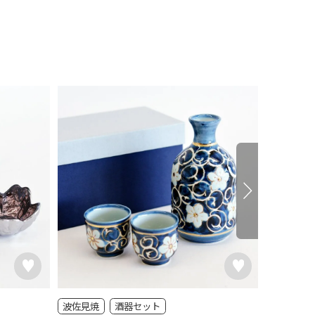
波佐見焼
酒器セット
美濃焼