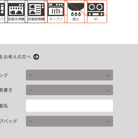
をお考えの方へ
ング
表書き
載名
プバッグ