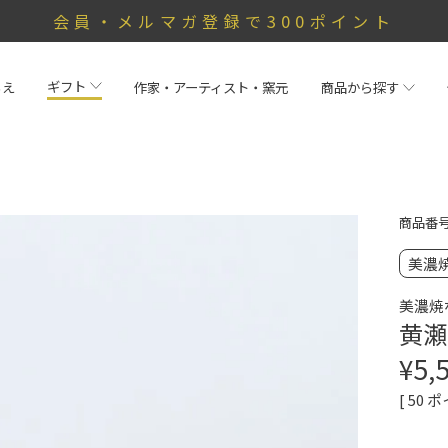
会員・メルマガ登録で300ポイント
ギフト
らえ
作家・アーティスト・窯元
商品から探す
商品番
美濃
美濃焼
黄瀬
¥
5,
[
50
ポ