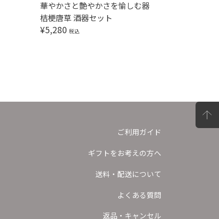
華やかさと艶やかさを愉しむ器
晩酌を愉
桔梗唐草 酒器セット
黒金彩酒
¥
5,280
¥
6,050
税込
ご利用ガイド
ギフトをお考えの方へ
送料・配送について
よくある質問
返品・キャンセル