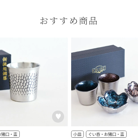
おすすめ商品
お猪口・盃
小皿
ぐい呑・お猪口・盃