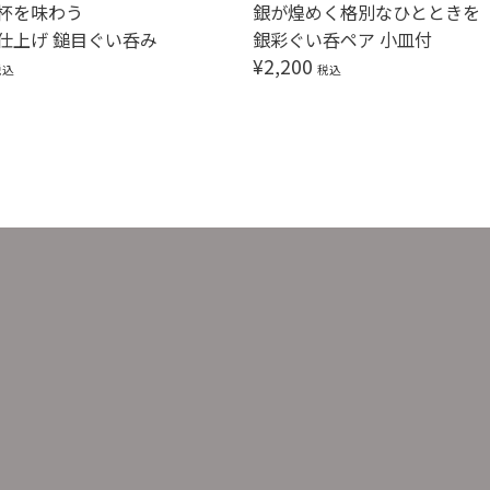
杯を味わう
銀が煌めく格別なひとときを
仕上げ 鎚目ぐい呑み
銀彩ぐい呑ペア 小皿付
¥
2,200
税込
税込