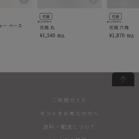
花器
花器
暮らしに花を添える
暮らしに花を添える
ャー ベース
花瓶 丸
花瓶 六角
¥
1,540
¥
1,870
税込
税込
ご利用ガイド
ギフトをお考えの方へ
送料・配送について