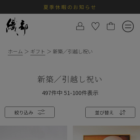
夏季休暇のお知らせ
ホーム
ギフト
新築／引越し祝い
新築／引越し祝い
497
件中
51
-
100
件表示
絞り込み
並び替え