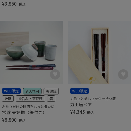
¥
3,850
税込
WEB限定
WEB限定
名入れ可
美濃焼
飯碗
湯呑み・煎茶碗
箸
力強さと美しさを併せ持つ箸
力士箸ペア
ふたりだけの時間をもっと豊かに
¥
4,345
常盤 夫婦揃（箸付き）
税込
¥
8,800
税込