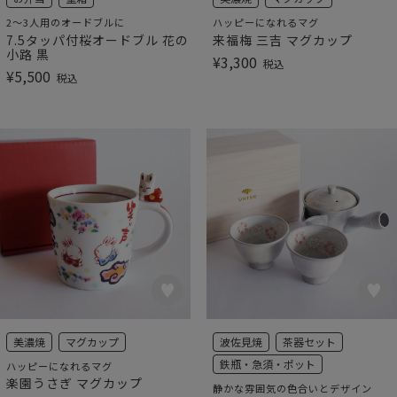
2～3人用のオードブルに
ハッピーになれるマグ
7.5タッパ付桜オードブル 花の
来福梅 三吉 マグカップ
小路 黒
¥
3,300
税込
¥
5,500
税込
美濃焼
マグカップ
波佐見焼
茶器セット
鉄瓶・急須・ポット
ハッピーになれるマグ
楽園うさぎ マグカップ
静かな雰囲気の色合いとデザイン