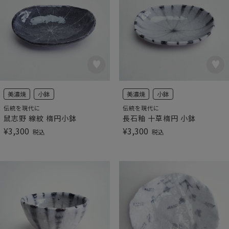
美濃焼
小鉢
美濃焼
小鉢
伝統を現代に
伝統を現代に
鼠志野 線紋 楕円小鉢
長石釉 十草楕円 小鉢
¥
3,300
¥
3,300
税込
税込