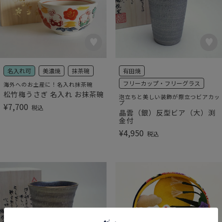
名入れ可
美濃焼
抹茶碗
有田焼
フリーカップ・フリーグラス
海外へのお土産に！名入れ抹茶碗
松竹梅うさぎ 名入れ お抹茶碗
泡立ちと美しい装飾が際立つビアカッ
プ
¥
7,700
税込
晶雲（銀）反型ビア（大）渕
金付
¥
4,950
税込