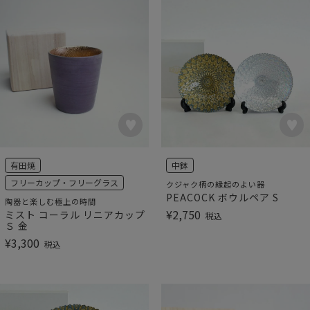
有田焼
中鉢
フリーカップ・フリーグラス
クジャク柄の縁起のよい器
PEACOCK ボウルペア S
陶器と楽しむ極上の時間
¥
2,750
ミスト コーラル リニアカップ
税込
Ｓ 金
¥
3,300
税込