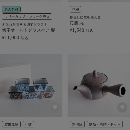
名入れ可
花器
フリーカップ・フリーグラス
暮らしに花を添える
花瓶 丸
名入れができる切子グラス！
¥
1,540
切子オールドグラスペア 響
税込
¥
11,000
税込
波佐見焼
小鉢
常滑焼
鉄瓶・急須・ポット