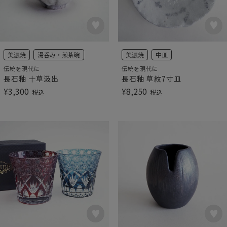
美濃焼
湯呑み・煎茶碗
美濃焼
中皿
伝統を現代に
伝統を現代に
長石釉 十草汲出
長石釉 草紋7寸皿
¥
3,300
¥
8,250
税込
税込