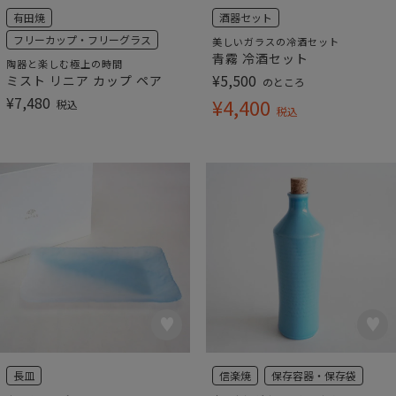
有田焼
酒器セット
フリーカップ・フリーグラス
美しいガラスの冷酒セット
青霧 冷酒セット
陶器と楽しむ極上の時間
¥
5,500
ミスト リニア カップ ペア
のところ
¥
7,480
¥
4,400
税込
税込
長皿
信楽焼
保存容器・保存袋