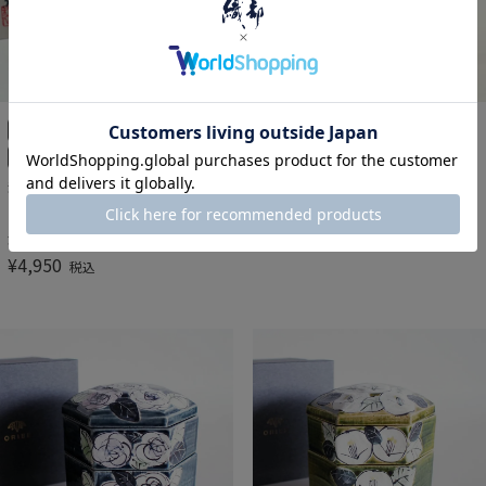
有田焼
インテリア・置物
フリーカップ・フリーグラス
お月見の置物
ちりめんお月見跳ねうさぎ
泡立ちと美しい装飾が際立つビアカッ
プ
¥
4,180
税込
晶雲（金）反型ビア（大）渕
金付
¥
4,950
税込