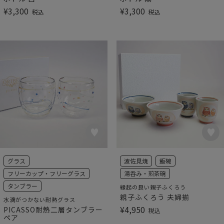
¥
3,300
¥
3,300
税込
税込
グラス
波佐見焼
飯碗
フリーカップ・フリーグラス
湯呑み・煎茶碗
タンブラー
縁起の良い親子ふくろう
親子ふくろう 夫婦揃
水滴がつかない耐熱グラス
¥
4,950
PICASSO耐熱二層タンブラー
税込
ペア