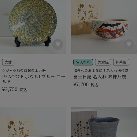
大鉢
名入れ可
美濃焼
抹茶碗
クジャク柄の縁起のよい器
海外へのお土産に！名入れ抹茶碗
PEACOCK ボウルLブルー ゴー
富士日記 名入れ お抹茶碗
ルド
¥
7,700
税込
¥
2,750
税込