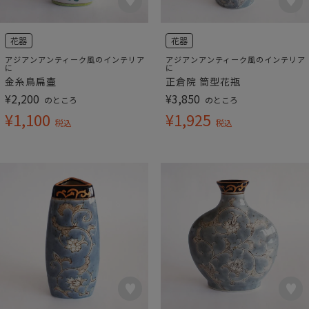
花器
花器
アジアンアンティーク風のインテリア
アジアンアンティーク風のインテリア
に
に
金糸鳥扁壷
正倉院 筒型花瓶
¥
2,200
¥
3,850
のところ
のところ
¥
1,100
¥
1,925
税込
税込