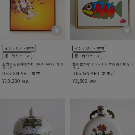
インテリア・置物
インテリア・置物
棚・飾りケース
棚・飾りケース
迫力ある雷神図がDESIGN ARTになり
色彩豊かなイラストに木目調の額をプ
ました
ラス
DESIGN ART 雷神
DESIGN ART あまご
¥
13,200
¥
5,500
税込
税込