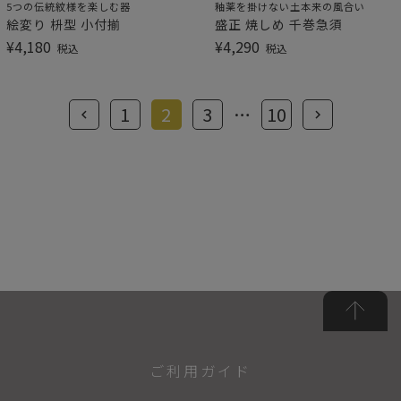
5つの伝統紋様を楽しむ器
釉薬を掛けない土本来の風合い
絵変り 枡型 小付揃
盛正 焼しめ 千巻急須
¥
4,180
¥
4,290
税込
税込
1
2
3
…
10
ご利用ガイド