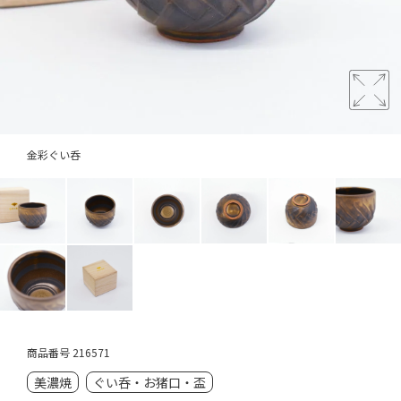
金彩ぐい呑
商品番号
216571
美濃焼
ぐい呑・お猪口・盃