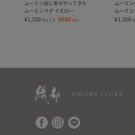
ムーミン谷に冬がやってきた
ムーミン
り マグ リ
ムーミンマグ イエロー
ムーミン
¥
880
¥
1,320
¥
1,320
のところ
税込
ONLINE STORE