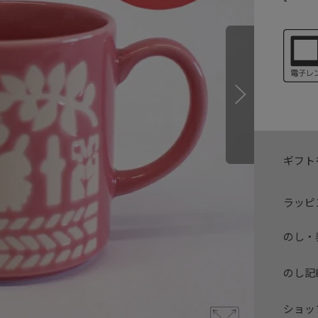
ギフト
ラッピ
のし・
のし記
ショッ