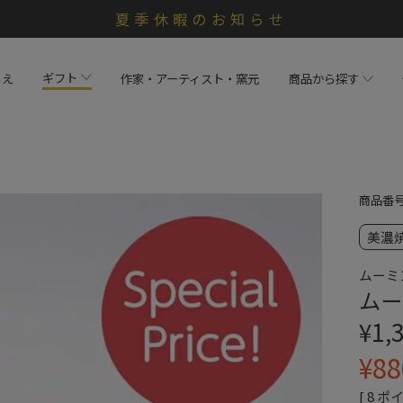
夏季休暇のお知らせ
ギフト
らえ
作家・アーティスト・窯元
商品から探す
商品番
美濃
ムーミ
ムー
¥
1,
¥
88
[
8
ポイ