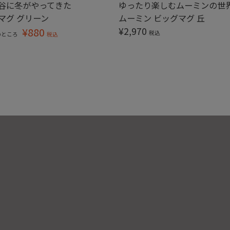
谷に冬がやってきた
ゆったり楽しむムーミンの世
マグ グリーン
ムーミン ビッグマグ 丘
¥
880
¥
2,970
税込
のところ
税込