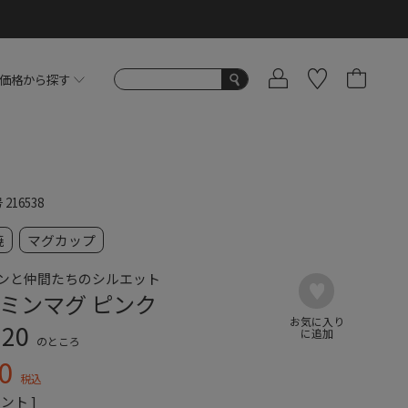
価格から探す
号
216538
焼
マグカップ
ンと仲間たちのシルエット
ミンマグ ピンク
320
のところ
0
税込
ント ]