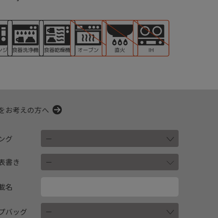
をお考えの方へ
ング
表書き
載名
プバッグ