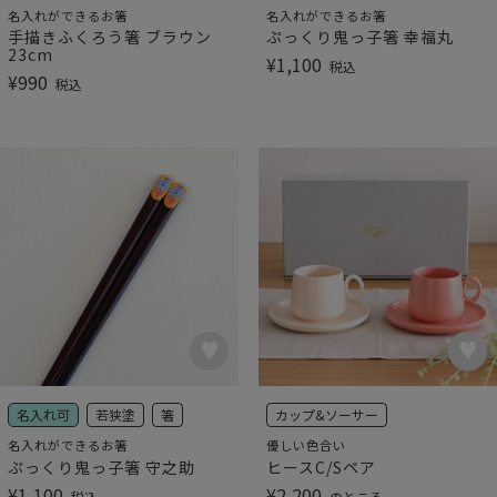
名入れができるお箸
名入れができるお箸
手描きふくろう箸 ブラウン
ぷっくり鬼っ子箸 幸福丸
23cm
¥
1,100
税込
¥
990
税込
名入れ可
若狭塗
箸
カップ&ソーサー
名入れができるお箸
優しい色合い
ぷっくり鬼っ子箸 守之助
ヒースC/Sペア
¥
1,100
¥
2,200
税込
のところ