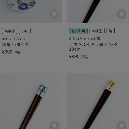
美濃焼
小皿
名入れ可
若狭塗
箸
美しくきらめく
名入れができるお箸
煌椿 小皿ペア
手描きふくろう箸 ピンク
18cm
¥
990
税込
¥
990
税込