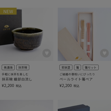
NEW
美濃焼
抹茶碗
若狭塗
箸
箸セット
手軽に抹茶を楽しむ
ご結婚の御祝いにぴったり
抹茶碗 織部白流し
ペールライト箸ペア
¥
2,200
¥
2,200
税込
税込