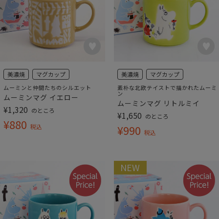
美濃焼
マグカップ
美濃焼
マグカップ
ムーミンと仲間たちのシルエット
素朴な北欧テイストで描かれたムーミ
ン
ムーミンマグ イエロー
ムーミンマグ リトルミイ
¥
1,320
のところ
¥
1,650
のところ
¥
880
税込
¥
990
税込
NEW