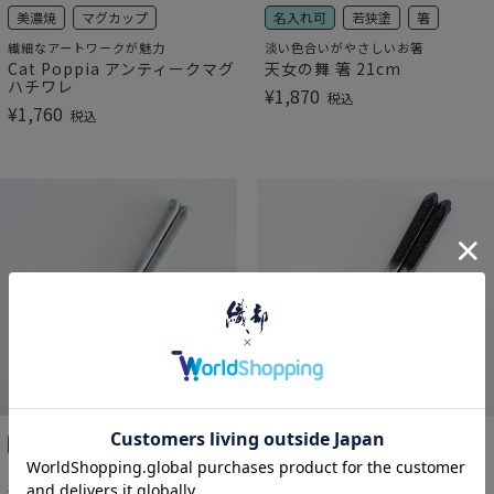
美濃焼
マグカップ
名入れ可
若狭塗
箸
繊細なアートワークが魅力
淡い色合いがやさしいお箸
Cat Poppia アンティークマグ
天女の舞 箸 21cm
ハチワレ
¥
1,870
税込
¥
1,760
税込
名入れ可
若狭塗
箸
名入れ可
若狭塗
箸
淡い色合いがやさしいお箸
名入れができるお箸