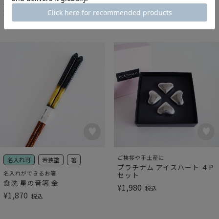
天女の舞 箸 23cm
食洗 星の音箸 銀
¥
1,870
¥
1,870
税込
税込
ご挨拶や手土産に
名入れ可
若狭塗
箸
プラチナム アイスハート ４P
名入れができるお箸
セット
食洗 星の音箸 金
¥
1,980
税込
¥
1,870
税込