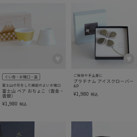
ご挨拶や手土産に
ぐい呑・お猪口・盃
プラチナム アイスクローバー
富士山の形をした縁起のよいお猪口
4P
富士山 ペア おちょこ（雲金・
¥
1,980
税込
雲銀）
¥
1,980
税込