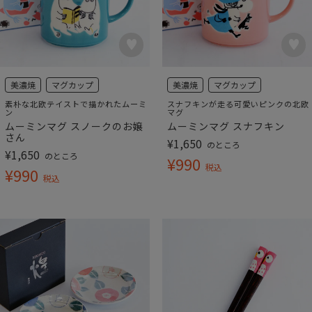
美濃焼
マグカップ
美濃焼
マグカップ
素朴な北欧テイストで描かれたムーミ
スナフキンが走る可愛いピンクの北欧
ン
マグ
ムーミンマグ スノークのお嬢
ムーミンマグ スナフキン
さん
¥
1,650
のところ
¥
1,650
のところ
¥
990
税込
¥
990
税込