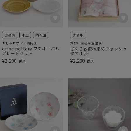
美濃焼
小皿
楕円皿
タオル
おしゃれなプチ楕円皿
世界に誇る今治謹製
oribe pottery プチオーバル
さくら紋織桜染めウォッシュ
プレートセット
タオル2P
¥
2,200
¥
2,200
税込
税込