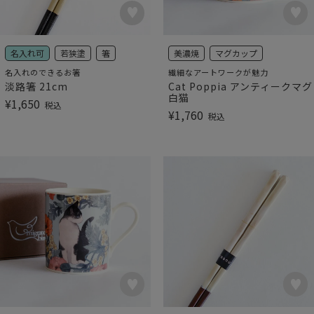
名入れ可
若狭塗
箸
美濃焼
マグカップ
名入れのできるお箸
繊細なアートワークが魅力
淡路箸 21cm
Cat Poppia アンティークマグ
白猫
¥
1,650
税込
¥
1,760
税込