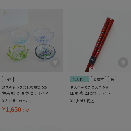
小鉢
名入れ可
若狭塗
箸
悠久の彩りを楽しむ玻璃の器
名入れができる人気の箸
色彩玻璃 豆鉢セット4P
田園箸 21cm レッド
¥
2,200
¥
1,650
のところ
税込
¥
1,650
税込