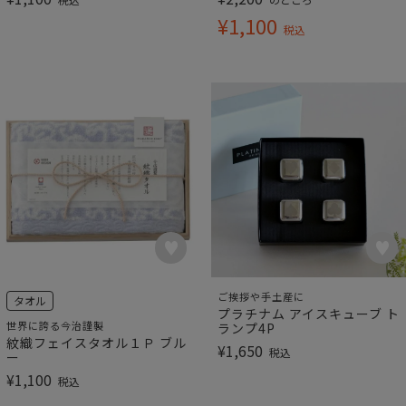
¥
1,100
税込
ご挨拶や手土産に
タオル
プラチナム アイスキューブ ト
世界に誇る今治謹製
ランプ4P
紋織フェイスタオル１Ｐ ブル
¥
1,650
税込
ー
¥
1,100
税込