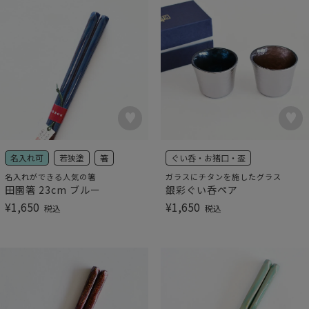
名入れ可
若狭塗
箸
ぐい呑・お猪口・盃
名入れができる人気の箸
ガラスにチタンを施したグラス
田園箸 23cm ブルー
銀彩ぐい呑ペア
¥
1,650
¥
1,650
税込
税込