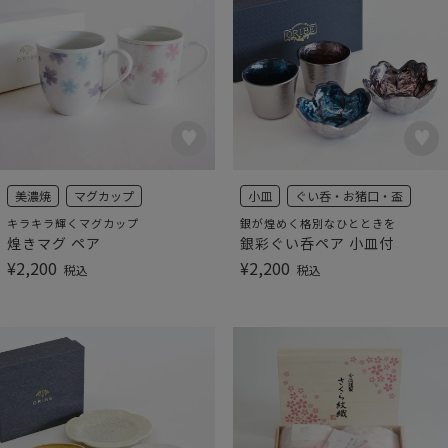
美濃焼
マグカップ
小皿
ぐい呑・お猪口・盃
キラキラ輝くマグカップ
銀が煌めく格別なひとときを
煌きマグ ペア
銀彩ぐい呑ペア 小皿付
¥
2,200
¥
2,200
税込
税込