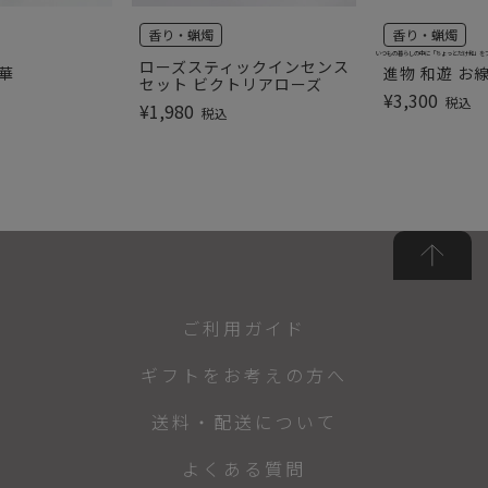
香り・蝋燭
香り・蝋燭
いつもの暮らしの中に「ちょっとだけ和」を
ローズスティックインセンス
華
進物 和遊 お
セット ビクトリアローズ
¥
3,300
税込
¥
1,980
税込
ご利用ガイド
ギフトをお考えの方へ
送料・配送について
よくある質問