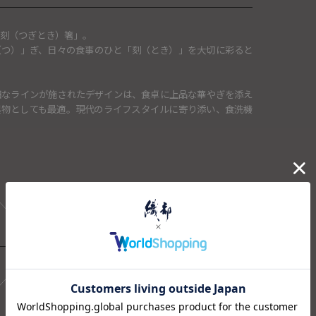
継刻（つぎとき）箸」。
（つ）」ぎ、日々の食事のひと「刻（とき）」を大切に彩ると
細なラインが施されたデザインは、食卓に上品な華やぎを添え
縁起物としても最適。現代のライフスタイルに寄り添い、食洗機