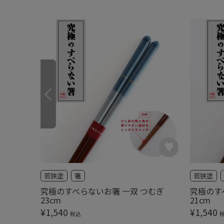
若狭塗
箸
若狭塗
究極のすべらないお箸 一双 つむぎ
究極のす
23cm
21cm
¥
1,540
¥
1,540
税込