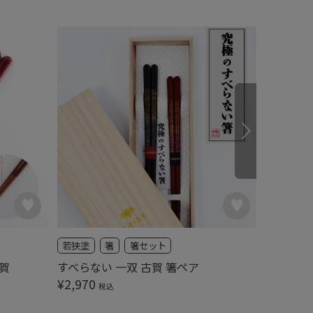
若狭塗
箸
箸セット
若狭塗
賀
すべらない 一双 古賀 箸ペア
すべらな
¥
2,970
¥
3,520
税込