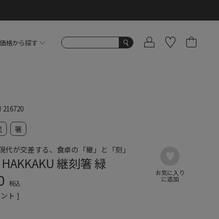
価格から探す
号
216720
塗
箸
現代が交差する、食卓の「継」と「刻」
 HAKKAKU 継刻箸 緑
0
税込
ント ]