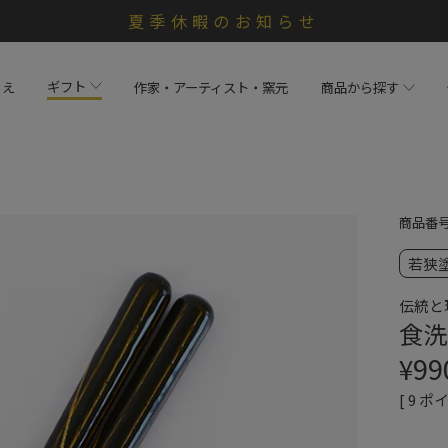
夏季休暇のお知らせ
ギフト
らえ
作家・アーティスト・窯元
商品から探す
商品番
若狭
伝統と
食洗
¥
99
[
9
ポイ