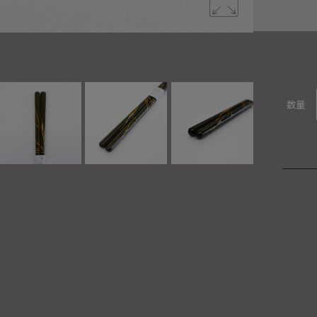
手に持った
数量