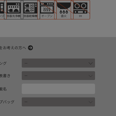
をお考えの方へ
ング
表書き
載名
プバッグ