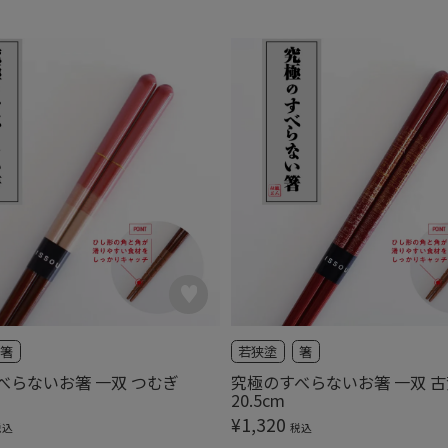
箸
若狭塗
箸
べらないお箸 一双 つむぎ
究極のすべらないお箸 一双 古
20.5cm
¥
1,320
税込
税込