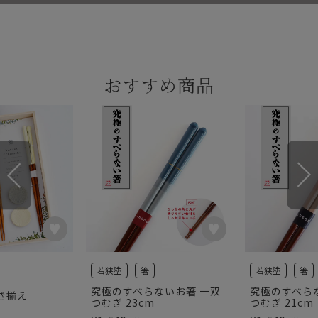
おすすめ商品
若狭塗
箸
若狭塗
箸
究極のすべらないお箸 一双
究極のすべら
き揃え
つむぎ 23cm
つむぎ 21cm