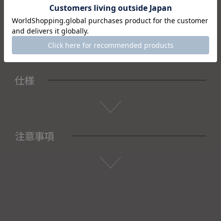
＜セット内容＞
・箸×1
仕様
注意事項