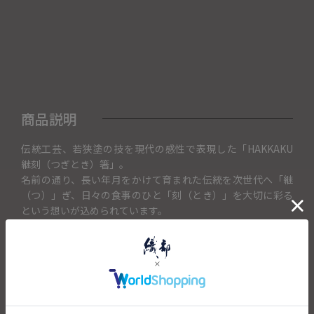
商品説明
伝統工芸、若狭塗の技を現代の感性で表現した「HAKKAKU
継刻（つぎとき）箸」。
名前の通り、長い年月をかけて育まれた伝統を次世代へ「継
（つ）」ぎ、日々の食事のひと「刻（とき）」を大切に彩る
という想いが込められています。
清潔感あふれるホワイトのベースに、まるで金継ぎのような
繊細なラインが施されたデザインは、食卓に上品な華やぎを
添えます。手になじみやすい八角形（HAKKAKU）の形状は、
縁起物としても最適。現代のライフスタイルに寄り添い、食
洗機にも対応した機能美あふれる一膳です。