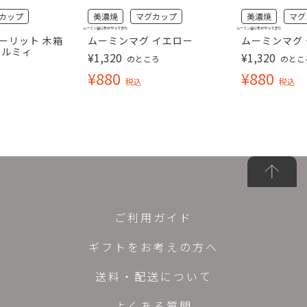
カップ
美濃焼
マグカップ
美濃焼
マグ
ムーミン谷に冬がやってきた
ムーミン谷に冬がやってきた
ーリット 木箱
ムーミンマグ イエロー
ムーミンマグ
トルミィ
¥
1,320
¥
1,320
のところ
のとこ
¥
880
¥
880
税込
税込
ご利用ガイド
ギフトをお考えの方へ
送料・配送について
よくある質問