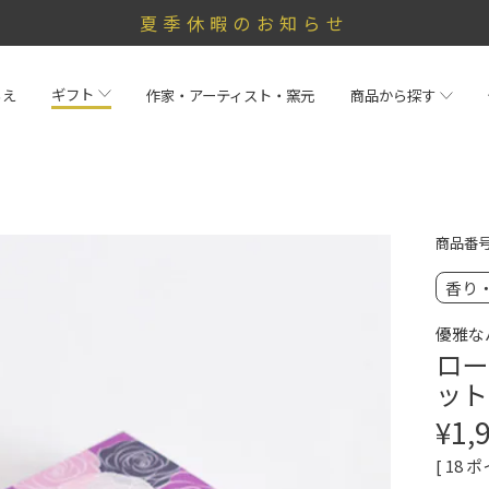
夏季休暇のお知らせ
ギフト
らえ
作家・アーティスト・窯元
商品から探す
商品番
香り
優雅な
ロー
ット
¥
1,
[
18
ポ