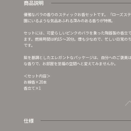
商品説明
優雅なバラの香りのスティックお香セットです。「ローズステ
園にいるような気品あふれる深みのある香りが特徴。
セットには、可愛らしいピンクのバラを象った陶器製の香立
ます。燃焼時間は約15～20分。煙も少なめで、忙しい日常
です。
紫を基調としたエレガントなパッケージは、自分へのご褒美
な香りで、お部屋を至福の空間へと変えてみませんか。
＜セット内容＞
お線香×20本
香立て×1
仕様