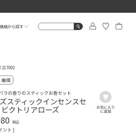
価格から探す
号
217002
・蝋燭
バラの香りのスティックお香セット
ズスティックインセンスセ
 ビクトリアローズ
980
税込
イント ]