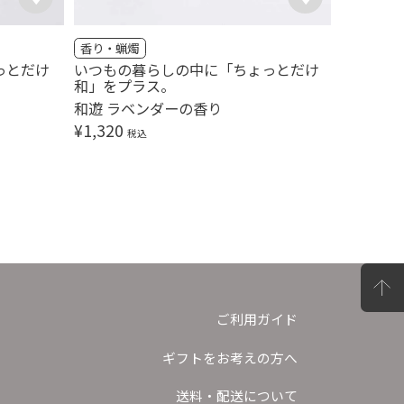
香り・蝋燭
香り・蝋
っとだけ
いつもの暮らしの中に「ちょっとだけ
花で心を
和」をプラス。
以花伝心
和遊 ラベンダーの香り
¥
1,100
¥
1,320
税込
ご利用ガイド
ギフトをお考えの方へ
送料・配送について