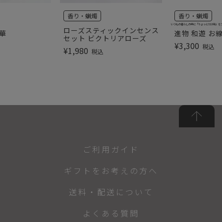
香り・蝋燭
香り・蝋燭
いつもの暮らしの中に「ちょっとだけ和」を
ローズスティックインセンス
華
進物 和遊 お
セット ビクトリアローズ
¥
3,300
税込
¥
1,980
税込
ご利用ガイド
ギフトをお考えの方へ
送料・配送について
よくある質問