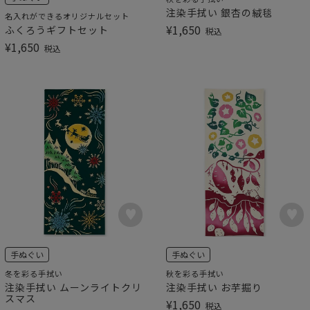
注染手拭い 銀杏の絨毯
名入れができるオリジナルセット
¥
1,650
ふくろうギフトセット
税込
¥
1,650
税込
手ぬぐい
手ぬぐい
冬を彩る手拭い
秋を彩る手拭い
注染手拭い ムーンライトクリ
注染手拭い お芋掘り
スマス
¥
1,650
税込