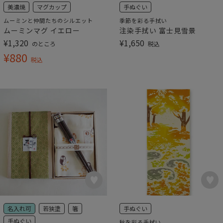
美濃焼
マグカップ
手ぬぐい
ムーミンと仲間たちのシルエット
季節を彩る手拭い
ムーミンマグ イエロー
注染手拭い 富士見雪景
¥
1,320
¥
1,650
のところ
税込
¥
880
税込
名入れ可
若狭塗
箸
手ぬぐい
手ぬぐい
秋を彩る手拭い