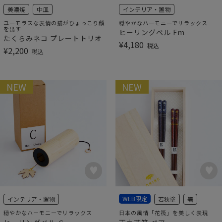
美濃焼
中皿
インテリア・置物
ユーモラスな表情の猫がひょっこり顔
穏やかなハーモニーでリラックス
を出す
ヒーリングベル Fm
たくらみネコ プレートトリオ
¥
4,180
税込
¥
2,200
税込
NEW
NEW
WEB限定
インテリア・置物
若狭塗
箸
穏やかなハーモニーでリラックス
日本の風情「花筏」を美しく表現