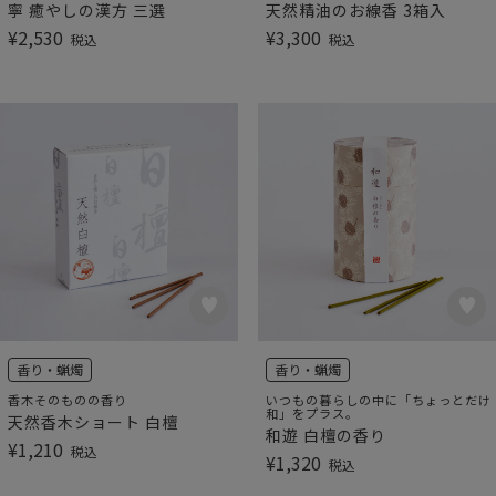
寧 癒やしの漢方 三選
天然精油のお線香 3箱入
¥
2,530
¥
3,300
税込
税込
香り・蝋燭
香り・蝋燭
香木そのものの香り
いつもの暮らしの中に「ちょっとだけ
和」をプラス。
天然香木ショート 白檀
和遊 白檀の香り
¥
1,210
税込
¥
1,320
税込