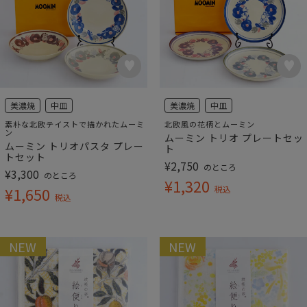
美濃焼
中皿
美濃焼
中皿
素朴な北欧テイストで描かれたムーミ
北欧風の花柄とムーミン
ン
ムーミン トリオ プレートセッ
ムーミン トリオパスタ プレー
ト
トセット
¥
2,750
のところ
¥
3,300
のところ
¥
1,320
¥
1,650
税込
税込
NEW
NEW