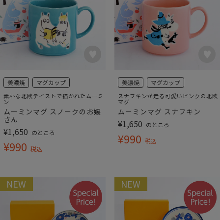
美濃焼
マグカップ
美濃焼
マグカップ
素朴な北欧テイストで描かれたムーミ
スナフキンが走る可愛いピンクの北欧
ン
マグ
ムーミンマグ スノークのお嬢
ムーミンマグ スナフキン
さん
¥
1,650
のところ
¥
1,650
のところ
¥
990
税込
¥
990
税込
NEW
NEW