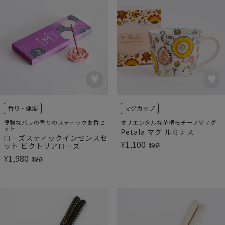
香り・蝋燭
マグカップ
優雅なバラの香りのスティックお香セ
オリエンタルな花柄モチーフのマグ
ット
Petala マグ ルミナス
ローズスティックインセンスセ
¥
1,100
ット ビクトリアローズ
税込
¥
1,980
税込