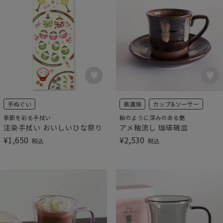
手ぬぐい
美濃焼
カップ&ソーサー
季節を彩る手拭い
飴のように深みのある艶
注染手拭い おいしいひな祭り
アメ釉流し 珈琲碗皿
¥
1,650
¥
2,530
税込
税込