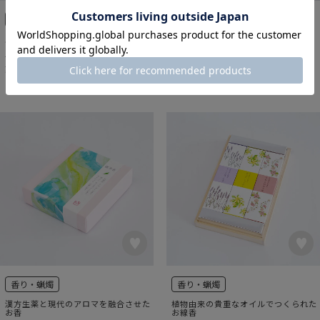
扇子
箸置き
扇ぐたびに物語を感じさせる
透明感あふれる愛らしい小鳥
月見うさぎ扇子 桐箱入
クリスタルバード ペア箸置
¥
2,970
¥
2,750
税込
税込
香り・蝋燭
香り・蝋燭
漢方生薬と現代のアロマを融合させた
植物由来の貴重なオイルでつくられた
お香
お線香