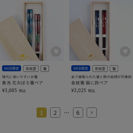
WEB限定
WEB限定
若狭塗
箸
若狭塗
箸
現代に使いやすいお箸
金で縁取られた猫と鈴の絵柄が印象的
食洗 花おぼろ箸ペア
金紋箸 猫に鈴ペア
¥
3,685
¥
3,025
税込
税込
1
2
…
6