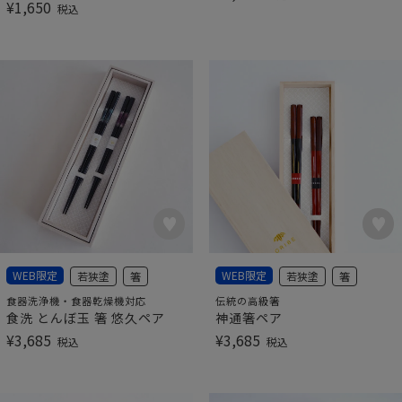
¥
1,650
税込
WEB限定
WEB限定
若狭塗
箸
若狭塗
箸
食器洗浄機・食器乾燥機対応
伝統の高級箸
食洗 とんぼ玉 箸 悠久ペア
神通箸ペア
¥
3,685
¥
3,685
税込
税込