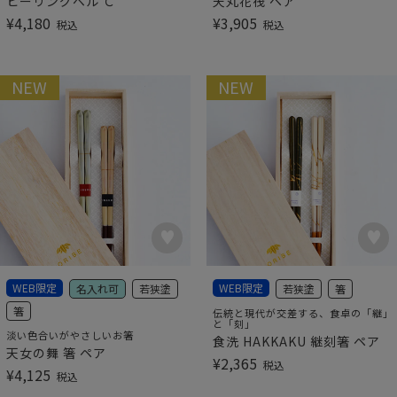
ヒーリングベル Ｃ
天丸花筏 ペア
¥
4,180
¥
3,905
税込
税込
NEW
NEW
WEB限定
WEB限定
名入れ可
若狭塗
若狭塗
箸
箸
伝統と現代が交差する、食卓の「継」
と「刻」
淡い色合いがやさしいお箸
食洗 HAKKAKU 継刻箸 ペア
天女の舞 箸 ペア
¥
2,365
税込
¥
4,125
税込