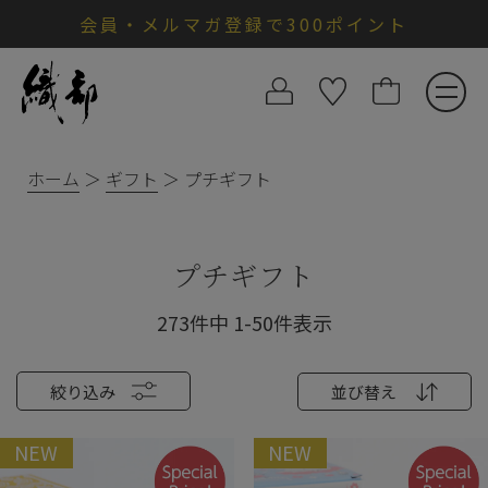
会員・メルマガ登録で300ポイント
ホーム
ギフト
プチギフト
プチギフト
273
件中
1
-
50
件表示
絞り込み
並び替え
NEW
NEW