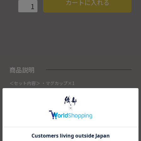
カートに入れる
商品説明
＜セット内容＞ ・マグカップ×1
こちらの商品は織部下北沢店にて展示販売中の作品になりま
す。
ご注文いただいたタイミングによって織部下北沢店頭で売り
切れた場合は、キャンセルさせて頂きます。
また織部下北沢店からの出荷になりますので、ご注文確認
後、送料を再計算し改めてご請求金額についてのご連絡をさ
せていただきます。
予めご了承くださいませ。