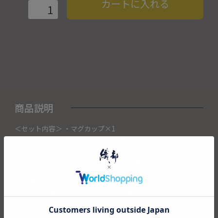
カートに入れる
商品説明
＜セット内容＞ ・マグカップ×1
こちらの商品は織部下北沢店にて展示販売中の作品になりま
す。
ご注文いただいたタイミングによって織部下北沢店頭で売り
切れた場合は、キャンセルさせて頂きます。
また織部下北沢店からの出荷になりますので、ご注文確認
後、送料を再計算し改めてご請求金額についてのご連絡をさ
せていただきます。
予めご了承くださいませ。