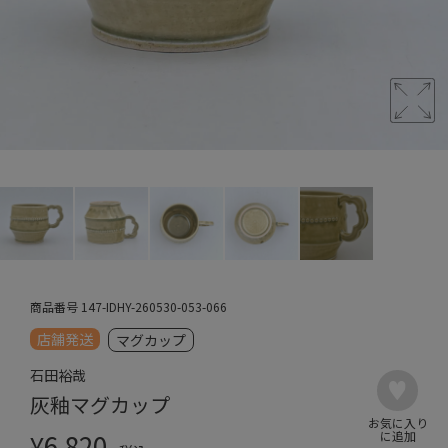
商品番号
147-IDHY-260530-053-066
店舗発送
マグカップ
石田裕哉
灰釉マグカップ
¥
6,820