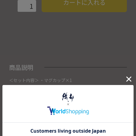
カートに入れる
商品説明
＜セット内容＞ ・マグカップ×1
こちらの商品は織部下北沢店にて展示販売中の作品になりま
す。
ご注文いただいたタイミングによって織部下北沢店頭で売り
切れた場合は、キャンセルさせて頂きます。
また織部下北沢店からの出荷になりますので、ご注文確認
後、送料を再計算し改めてご請求金額についてのご連絡をさ
せていただきます。
予めご了承くださいませ。