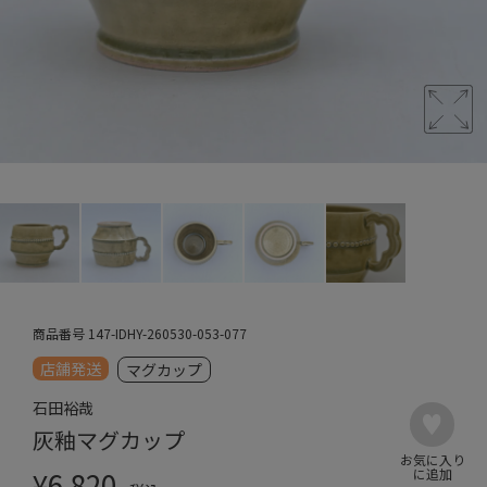
商品番号
147-IDHY-260530-053-077
店舗発送
マグカップ
石田裕哉
灰釉マグカップ
¥
6,820