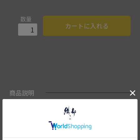
数量
カートに入れる
商品説明
＜セット内容＞ ・カップ×1
こちらの商品は織部下北沢店にて展示販売中の作品になりま
す。
ご注文いただいたタイミングによって織部下北沢店頭で売り
切れた場合は、キャンセルさせて頂きます。