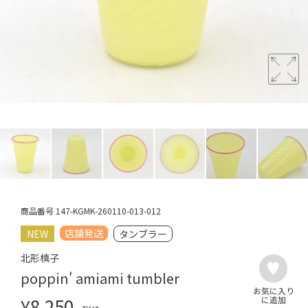
商品番号
147-KGMK-260110-013-012
店舗発送
NEW
タンブラー
北形槙子
poppin' amiami tumbler
¥
8,250