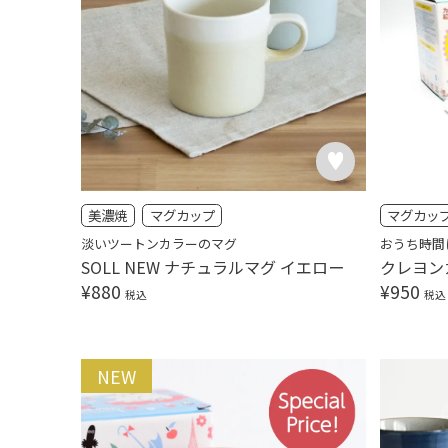
美濃焼
マグカップ
マグカッ
淡いツートンカラーのマグ
おうち時間
SOLL NEW ナチュラルマグ イエロー
クレヨン
¥
880
¥
950
税込
税込
NEW