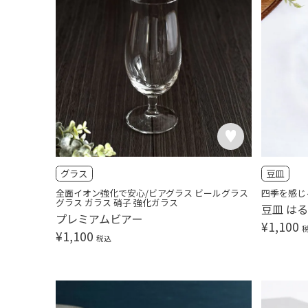
グラス
豆皿
全面イオン強化で安心/ビアグラス ビールグラス
四季を感じ
グラス ガラス 硝子 強化ガラス
豆皿 は
プレミアムビアー
¥
1,100
¥
1,100
税込