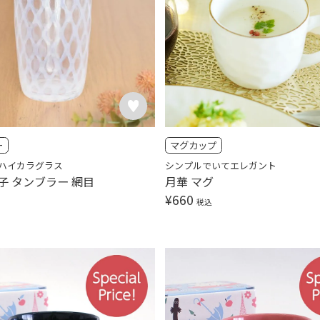
ー
マグカップ
ハイカラグラス
シンプルでいてエレガント
子 タンブラー 網目
月華 マグ
¥
660
税込