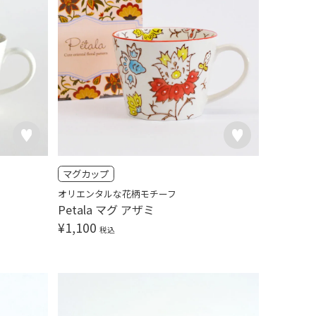
マグカップ
オリエンタルな花柄モチーフ
Petala マグ アザミ
¥
1,100
税込