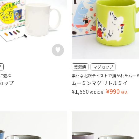
プ
美濃焼
マグカップ
に遊ぶ
素朴な北欧テイストで描かれたムー
カップ
ムーミンマグ リトルミイ
¥
990
¥
1,650
のところ
税込