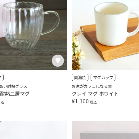
プ
美濃焼
マグカップ
高い耐熱グラス
お家がカフェになる器
 耐熱二層マグ
クレイ マグ ホワイト
¥
1,100
税込
税込