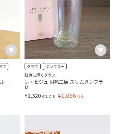
ラス
グラス
タンブラー
虹色に輝くグラス
ブルー
レ・ビジュ 耐熱二層 スリムタンブラー
M
¥
1,056
¥
1,320
のところ
税込