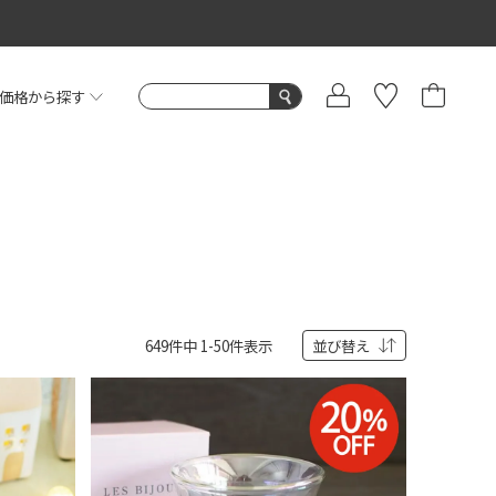
価格から探す
649
件中
1
-
50
件表示
並び替え