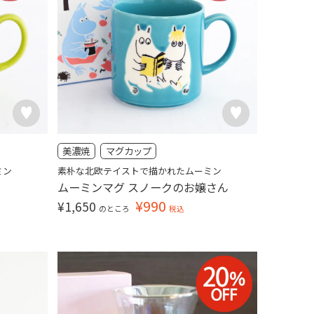
美濃焼
マグカップ
ミン
素朴な北欧テイストで描かれたムーミン
ムーミンマグ スノークのお嬢さん
¥
990
¥
1,650
のところ
税込