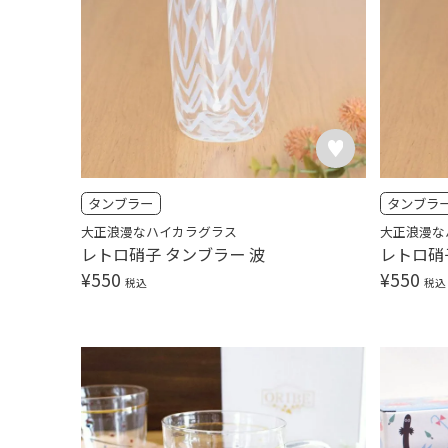
タンブラー
タンブラ
大正浪漫なハイカラグラス
大正浪漫な
レトロ硝子 タンブラー 波
レトロ硝
¥
550
¥
550
税込
税込