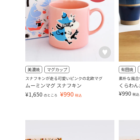
美濃焼
マグカップ
有田焼
スナフキンが走る可愛いピンクの北欧マグ
素朴な風合
ムーミンマグ スナフキン
くらわん
¥
990
¥
990
¥
1,650
税込
のところ
税込