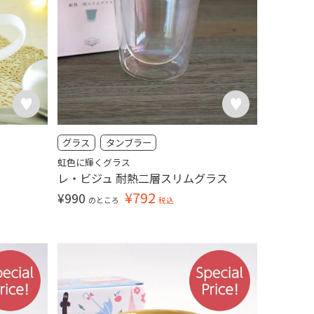
グラス
タンブラー
虹色に輝くグラス
レ・ビジュ 耐熱二層スリムグラス
¥
792
¥
990
のところ
税込