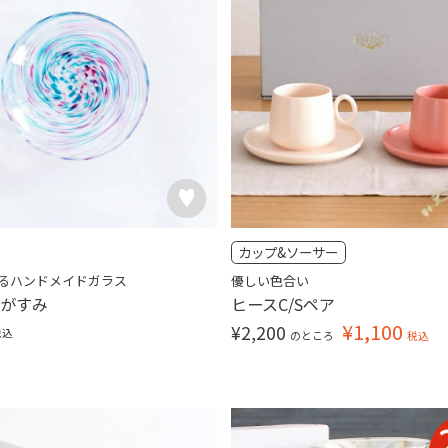
カップ&ソーサー
るハンドメイドガラス
優しい色合い
るがすみ
ヒースC/Sペア
¥
1,100
¥
2,200
税込
のところ
税込