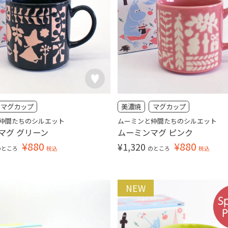
マグカップ
美濃焼
マグカップ
仲間たちのシルエット
ムーミンと仲間たちのシルエット
マグ グリーン
ムーミンマグ ピンク
¥
880
¥
880
¥
1,320
のところ
税込
のところ
税込
NEW