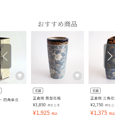
おすすめ商品
花器
花器
正倉院 筒型花瓶
正倉院 三角花
ー 四角傘立
¥
3,850
¥
2,750
のところ
のとこ
¥
1,925
¥
1,375
税込
税