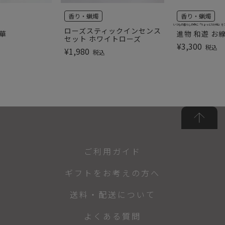
香り・蝋燭
香り・蝋燭
いつもの暮らしの中に「ちょっとだけ和」を
ローズスティックインセンス
華
進物 和遊 お
セット ホワイトローズ
¥
3,300
税込
¥
1,980
税込
ご利用ガイド
ギフトをお考えの方へ
送料・配送について
よくある質問