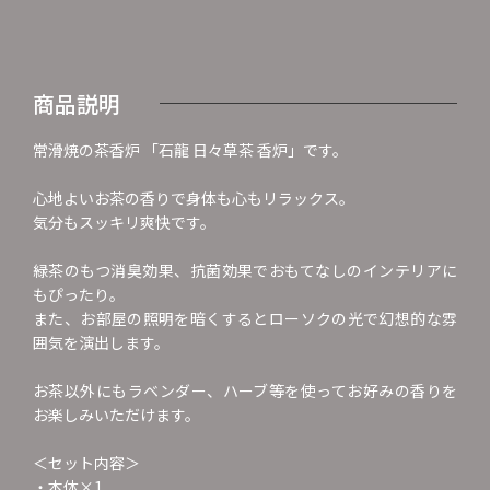
商品説明
常滑焼の茶香炉 「石龍 日々草茶 香炉」です。
心地よいお茶の香りで身体も心もリラックス。
気分もスッキリ爽快です。
緑茶のもつ消臭効果、抗菌効果でおもてなしのインテリアに
もぴったり。
また、お部屋の照明を暗くするとローソクの光で幻想的な雰
囲気を演出します。
お茶以外にもラベンダー、ハーブ等を使ってお好みの香りを
お楽しみいただけます。
＜セット内容＞
・本体×1