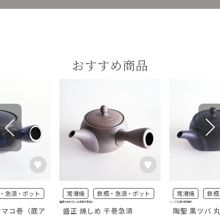
おすすめ商品
・急須・ポット
常滑焼
鉄瓶・急須・ポット
常滑焼
鉄瓶
釉薬を掛けない土本来の風合い
シックな黒が印象的
ナマコ巻（底ア
盛正 焼しめ 千巻急須
陶聖 黒ツバ 