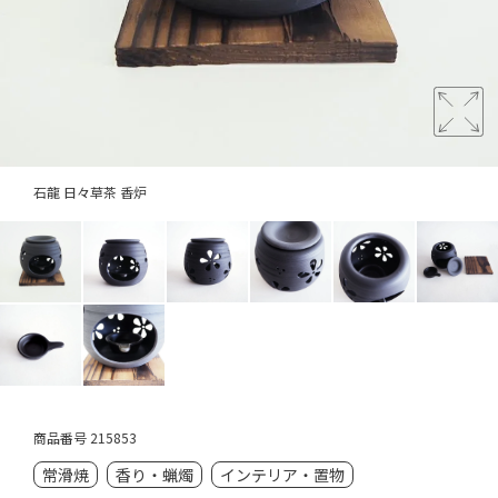
石龍 日々草茶 香炉
商品番号
215853
常滑焼
香り・蝋燭
インテリア・置物