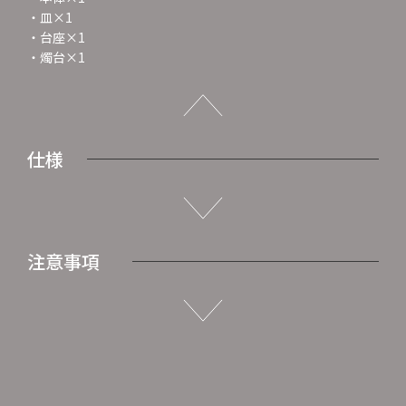
・皿×1
・台座×1
・燭台×1
仕様
注意事項