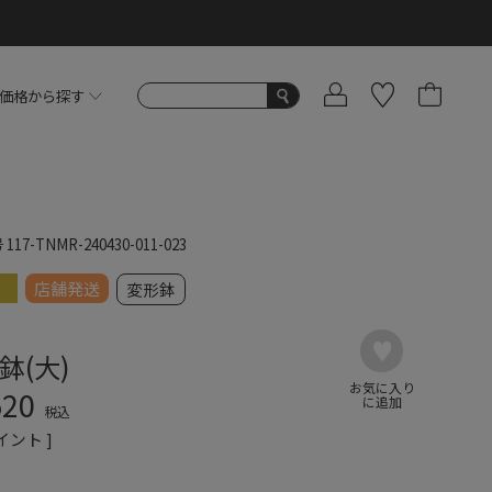
価格から探す
号
117-TNMR-240430-011-023
店舗発送
変形鉢
鉢(大)
520
税込
イント ]