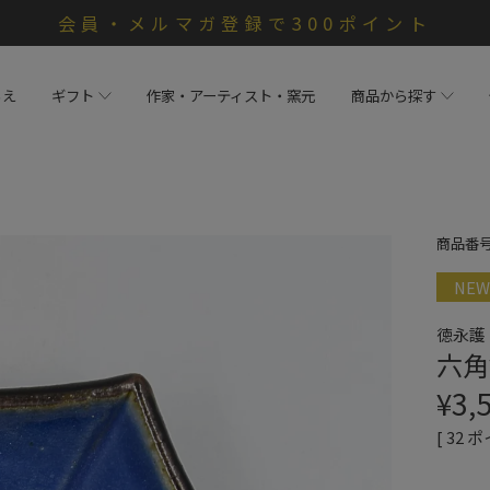
会員・メルマガ登録で300ポイント
らえ
ギフト
作家・アーティスト・窯元
商品から探す
商品番
NEW
徳永護
六角
¥
3,
[
32
ポ